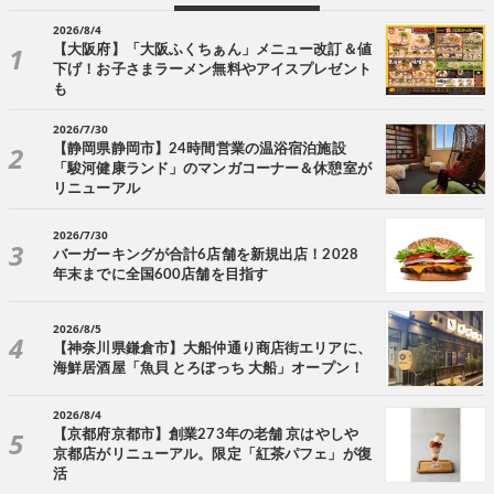
2026/8/4
【大阪府】「大阪ふくちぁん」メニュー改訂＆値
下げ！お子さまラーメン無料やアイスプレゼント
も
2026/7/30
【静岡県静岡市】24時間営業の温浴宿泊施設
「駿河健康ランド」のマンガコーナー＆休憩室が
リニューアル
2026/7/30
バーガーキングが合計6店舗を新規出店！2028
年末までに全国600店舗を目指す
2026/8/5
【神奈川県鎌倉市】大船仲通り商店街エリアに、
海鮮居酒屋「魚貝 とろぼっち 大船」オープン！
2026/8/4
【京都府京都市】創業273年の老舗 京はやしや
京都店がリニューアル。限定「紅茶パフェ」が復
活