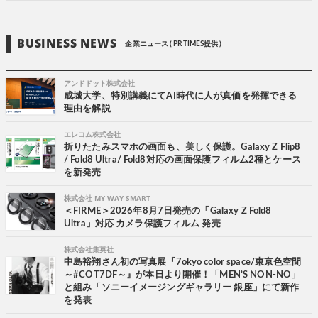
BUSINESS NEWS
企業ニュース ( PR TIMES提供 )
アンドドット株式会社
成城大学、特別講義にてAI時代に人が真価を発揮できる
理由を解説
エレコム株式会社
折りたたみスマホの画面も、美しく保護。Galaxy Z Flip8
/ Fold8 Ultra/ Fold8対応の画面保護フィルム2種とケース
を新発売
株式会社 MY WAY SMART
＜FIRME＞2026年8月7日発売の「Galaxy Z Fold8
Ultra」対応 カメラ保護フィルム 発売
株式会社集英社
中島裕翔さん初の写真展『7okyo color space/東京色空間
～#COT7DF～』が本日より開催！「MEN’S NON-NO」
と組み「ソニーイメージングギャラリー 銀座」にて新作
を発表