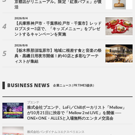
京都店がリニューアル。限定「紅茶パフェ」が復
活
2026/8/4
【兵庫県神戸市・千葉県松戸市・千葉市】レッド
ロブスター3店で、「キッズメニュー」をプレゼ
ントするキャンペーンを実施
2026/8/6
【栃木県那須塩原市】地域に根差す食と音楽の祭
典・黒磯日用夜市開催！約40店と多彩なアーテ
ィストが集結
BUSINESS NEWS
企業ニュース ( PR TIMES提供 )
プエンテ
株式会社プエンテ、LoFi／Chillボーカリスト「Mellow」
が10月21日に渋谷で「Mellow 2nd LIVE」を開催 ──
ONE×ONE・ALLESと入場無料のエンタメ交流会
株式会社バンダイナムコエクスペリエンス