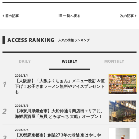
前の記事
一覧へ戻る
次の記事
ACCESS RANKING
人気の情報ランキング
DAILY
WEEKLY
MONTHLY
2026/8/4
【大阪府】「大阪ふくちぁん」メニュー改訂＆値
下げ！お子さまラーメン無料やアイスプレゼント
も
2026/8/5
【神奈川県鎌倉市】大船仲通り商店街エリアに、
海鮮居酒屋「魚貝 とろぼっち 大船」オープン！
2026/8/4
【京都府京都市】創業273年の老舗 京はやしや