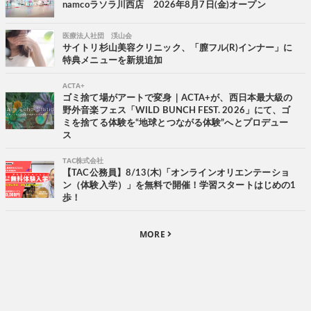
namcoラソラ川西店 2026年8月7日(金)オープン
医療法人社団 渓山会
サイトリ杉山美容クリニック、「膣フル(R)インナー」に
特典メニューを新規追加
ACTA+
ゴミ捨て場がアートで変身｜ACTA+が、西日本最大級の
野外音楽フェス「WILD BUNCH FEST. 2026」にて、ゴ
ミを捨てる体験を“地球とつながる体験”へとプロデュー
ス
TAC株式会社
【TAC公務員】8/13(木)「オンラインオリエンテーショ
ン（体験入学）」を無料で開催！学習スタートはじめの1
歩！
MORE