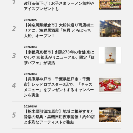
改訂＆値下げ！お子さまラーメン無料や
アイスプレゼントも
2026/8/5
【神奈川県鎌倉市】大船仲通り商店街エ
リアに、海鮮居酒屋「魚貝 とろぼっち
大船」オープン！
2026/8/4
【京都府京都市】創業273年の老舗 京は
やしや 京都店がリニューアル。限定「紅
茶パフェ」が復活
2026/8/4
【兵庫県神戸市・千葉県松戸市・千葉
市】レッドロブスター3店で、「キッズ
メニュー」をプレゼントするキャンペー
ンを実施
2026/8/6
【栃木県那須塩原市】地域に根差す食と
音楽の祭典・黒磯日用夜市開催！約40店
と多彩なアーティストが集結