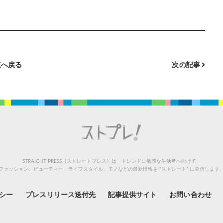
へ戻る
次の記事
STRAIGHT PRESS（ストレートプレス）は、トレンドに敏感な生活者へ向けて、
ファッション、ビューティー、ライフスタイル、モノなどの最新情報を “ストレート” に発信します
シー
プレスリリース送付先
記事提供サイト
お問い合わせ