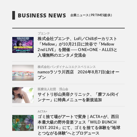
BUSINESS NEWS
企業ニュース ( PR TIMES提供 )
プエンテ
株式会社プエンテ、LoFi／Chillボーカリスト
「Mellow」が10月21日に渋谷で「Mellow
2nd LIVE」を開催 ── ONE×ONE・ALLESと
入場無料のエンタメ交流会
株式会社バンダイナムコエクスペリエンス
namcoラソラ川西店 2026年8月7日(金)オー
プン
医療法人社団 渓山会
サイトリ杉山美容クリニック、「膣フル(R)イ
ンナー」に特典メニューを新規追加
ACTA+
ゴミ捨て場がアートで変身｜ACTA+が、西日
本最大級の野外音楽フェス「WILD BUNCH
FEST. 2026」にて、ゴミを捨てる体験を“地球
とつながる体験”へとプロデュース