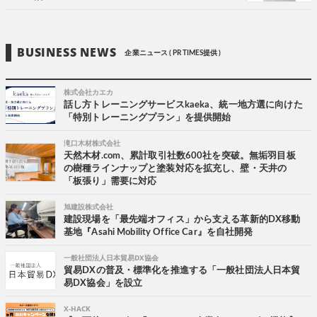
BUSINESS NEWS
企業ニュース ( PR TIMES提供 )
株式会社カエカ
話し方トレーニングサービスkaeka、統一地方選に向けた
「特別トレーニングプラン」を提供開始
滝口木材株式会社
天然木材.com、累計取引社数600社を突破。無垢羽目板
の樹種ラインナップと塗装対応を拡充し、壁・天井の
「板張り」需要に対応
旭建設株式会社
建設現場を「最先端オフィス」から支える革新的DX移動
基地『Asahi Mobility Office Car』を自社開発
一般社団法人日本貿易DX協会
貿易DXの普及・標準化を推進する「一般社団法人日本貿
易DX協会」を設立
X-HACK