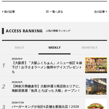
前の記事
一覧へ戻る
次の記事
ACCESS RANKING
人気の情報ランキング
DAILY
WEEKLY
MONTHLY
2026/8/4
【大阪府】「大阪ふくちぁん」メニュー改訂＆値
下げ！お子さまラーメン無料やアイスプレゼント
も
2026/8/5
【神奈川県鎌倉市】大船仲通り商店街エリアに、
海鮮居酒屋「魚貝 とろぼっち 大船」オープン！
2026/7/30
バーガーキングが合計6店舗を新規出店！2028