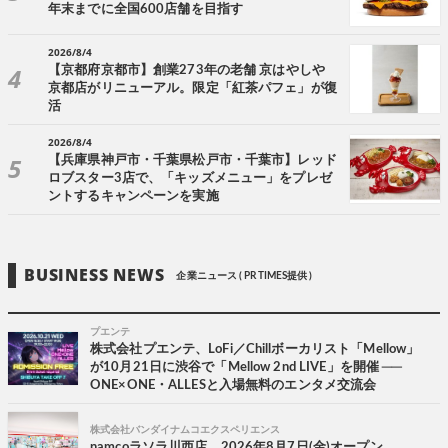
年末までに全国600店舗を目指す
2026/8/4
【京都府京都市】創業273年の老舗 京はやしや
京都店がリニューアル。限定「紅茶パフェ」が復
活
2026/8/4
【兵庫県神戸市・千葉県松戸市・千葉市】レッド
ロブスター3店で、「キッズメニュー」をプレゼ
ントするキャンペーンを実施
BUSINESS NEWS
企業ニュース ( PR TIMES提供 )
プエンテ
株式会社プエンテ、LoFi／Chillボーカリスト「Mellow」
が10月21日に渋谷で「Mellow 2nd LIVE」を開催 ──
ONE×ONE・ALLESと入場無料のエンタメ交流会
株式会社バンダイナムコエクスペリエンス
namcoラソラ川西店 2026年8月7日(金)オープン