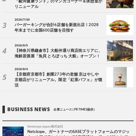
「駿河健康ランド」のマンガコーナー＆休憩室が
リニューアル
2026/7/30
バーガーキングが合計6店舗を新規出店！2028
年末までに全国600店舗を目指す
2026/8/5
【神奈川県鎌倉市】大船仲通り商店街エリアに、
海鮮居酒屋「魚貝 とろぼっち 大船」オープン！
2026/8/4
【京都府京都市】創業273年の老舗 京はやしや
京都店がリニューアル。限定「紅茶パフェ」が復
活
BUSINESS NEWS
企業ニュース ( PR TIMES提供 )
Netskope Japan株式会社
Netskope、ガートナーのSASEプラットフォームのマジッ