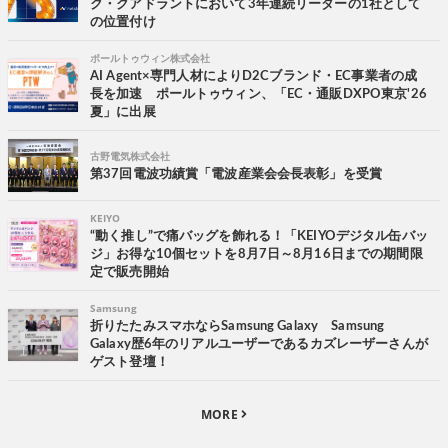
ク・クアドラントにおいて3年連続リーダーの1社として
の位置付け
ポールトゥウィン株式会社
AI Agent×専門人材によりD2Cブランド・EC事業者の成
長を加速 ポールトゥウィン、「EC・通販DXPO東京'26
夏」に出展
古野電気株式会社
第37回電波功績賞「電波産業会会長表彰」を受賞
KEIYO
“動く推し”で痛バッグを飾れる！「KEIYOデジタル缶バッ
ジ」お得な10個セットを8月7日～8月16日までの期間限
定で販売開始
Samsung
折りたたみスマホならSamsung Galaxy Samsung
Galaxy歴6年のリアルユーザーであるカズレーザーさんが
ゲスト登壇！
MORE