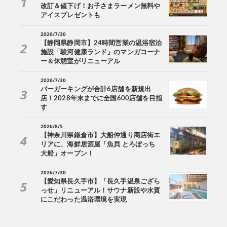
改訂＆値下げ！お子さまラーメン無料や
アイスプレゼントも
2026/7/30
【静岡県静岡市】24時間営業の温浴宿泊
施設「駿河健康ランド」のマンガコーナ
ー＆休憩室がリニューアル
2026/7/30
バーガーキングが合計6店舗を新規出
店！2028年末までに全国600店舗を目指
す
2026/8/5
【神奈川県鎌倉市】大船仲通り商店街エ
リアに、海鮮居酒屋「魚貝 とろぼっち
大船」オープン！
2026/7/30
【愛知県長久手市】「長久手温泉ござら
っせ」リニューアル！サウナ新設や水質
にこだわった温浴環境を実現