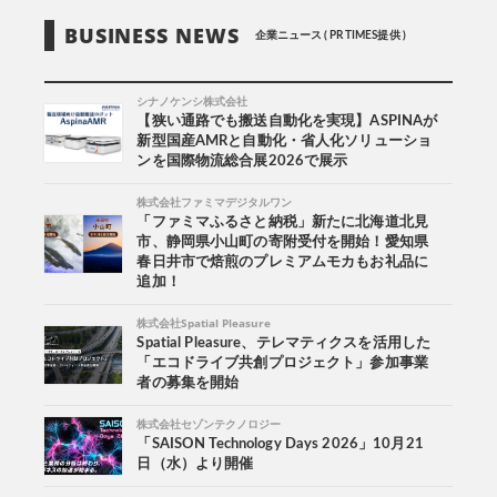
BUSINESS NEWS
企業ニュース ( PR TIMES提供 )
シナノケンシ株式会社
【狭い通路でも搬送自動化を実現】ASPINAが
新型国産AMRと自動化・省人化ソリューショ
ンを国際物流総合展2026で展示
株式会社ファミマデジタルワン
「ファミマふるさと納税」新たに北海道北見
市、静岡県小山町の寄附受付を開始！愛知県
春日井市で焙煎のプレミアムモカもお礼品に
追加！
株式会社Spatial Pleasure
Spatial Pleasure、テレマティクスを活用した
「エコドライブ共創プロジェクト」参加事業
者の募集を開始
株式会社セゾンテクノロジー
「SAISON Technology Days 2026」10月21
日（水）より開催