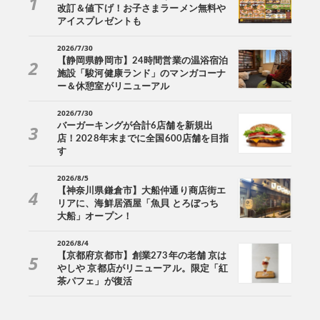
改訂＆値下げ！お子さまラーメン無料や
アイスプレゼントも
2026/7/30
【静岡県静岡市】24時間営業の温浴宿泊
施設「駿河健康ランド」のマンガコーナ
ー＆休憩室がリニューアル
2026/7/30
バーガーキングが合計6店舗を新規出
店！2028年末までに全国600店舗を目指
す
2026/8/5
【神奈川県鎌倉市】大船仲通り商店街エ
リアに、海鮮居酒屋「魚貝 とろぼっち
大船」オープン！
2026/8/4
【京都府京都市】創業273年の老舗 京は
やしや 京都店がリニューアル。限定「紅
茶パフェ」が復活