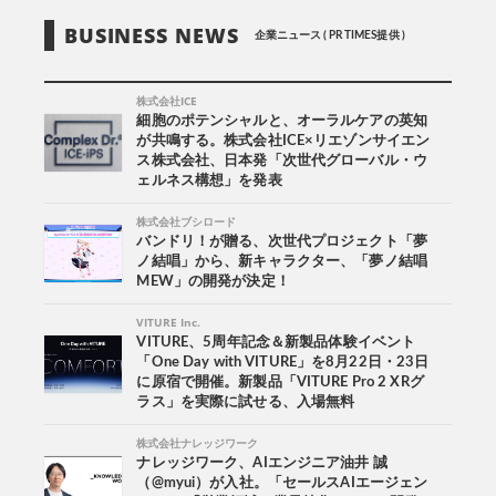
BUSINESS NEWS
企業ニュース ( PR TIMES提供 )
株式会社ICE
細胞のポテンシャルと、オーラルケアの英知
が共鳴する。株式会社ICE×リエゾンサイエン
ス株式会社、日本発「次世代グローバル・ウ
ェルネス構想」を発表
株式会社ブシロード
バンドリ！が贈る、次世代プロジェクト「夢
ノ結唱」から、新キャラクター、「夢ノ結唱
MEW」の開発が決定！
VITURE Inc.
VITURE、5周年記念＆新製品体験イベント
「One Day with VITURE」を8月22日・23日
に原宿で開催。新製品「VITURE Pro 2 XRグ
ラス」を実際に試せる、入場無料
株式会社ナレッジワーク
ナレッジワーク、AIエンジニア油井 誠
（@myui）が入社。「セールスAIエージェン