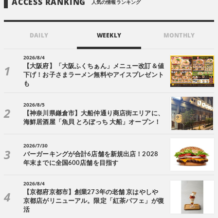
ACCESS RANKING
人気の情報ランキング
DAILY
WEEKLY
MONTHLY
2026/8/4
【大阪府】「大阪ふくちぁん」メニュー改訂＆値
下げ！お子さまラーメン無料やアイスプレゼント
も
2026/8/5
【神奈川県鎌倉市】大船仲通り商店街エリアに、
海鮮居酒屋「魚貝 とろぼっち 大船」オープン！
2026/7/30
バーガーキングが合計6店舗を新規出店！2028
年末までに全国600店舗を目指す
2026/8/4
【京都府京都市】創業273年の老舗 京はやしや
京都店がリニューアル。限定「紅茶パフェ」が復
活