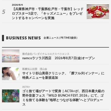
2026/8/4
【兵庫県神戸市・千葉県松戸市・千葉市】レッド
ロブスター3店で、「キッズメニュー」をプレゼ
ントするキャンペーンを実施
BUSINESS NEWS
企業ニュース ( PR TIMES提供 )
株式会社バンダイナムコエクスペリエンス
namcoラソラ川西店 2026年8月7日(金)オープン
医療法人社団 渓山会
サイトリ杉山美容クリニック、「膣フル(R)インナー」に
特典メニューを新規追加
ACTA+
ゴミ捨て場がアートで変身｜ACTA+が、西日本最大級の
野外音楽フェス「WILD BUNCH FEST. 2026」にて、ゴ
ミを捨てる体験を“地球とつながる体験”へとプロデュー
ス