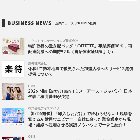
BUSINESS NEWS
企業ニュース ( PR TIMES提供 )
ＪＰコミュニケーションズ株式会社
特許取得の置き配バッグ「OITETTE」事業評価98％、再
配達削減への期待92％（自治体実証結果より）
楽待株式会社
令和8年熊本地震で被災された加盟店様へのサービス無償
提供について
HDR
2026 Miss Earth Japan（ミス・アース・ジャパン）日本
代表に櫻井夢羽が決定
株式会社アイスマイリー
【8/26開催】「導入しただけ」で終わらせない！現場を
変えるAI活用ウェビナー 自社に合った業務選定から現
場・組織へ定着させる実践ノウハウまで一挙ご紹介！
OSIE