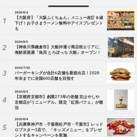
2026/8/4
【大阪府】「大阪ふくちぁん」メニュー改訂＆値
下げ！お子さまラーメン無料やアイスプレゼント
も
2026/8/5
【神奈川県鎌倉市】大船仲通り商店街エリアに、
海鮮居酒屋「魚貝 とろぼっち 大船」オープン！
2026/7/30
バーガーキングが合計6店舗を新規出店！2028
年末までに全国600店舗を目指す
2026/8/4
【京都府京都市】創業273年の老舗 京はやしや
京都店がリニューアル。限定「紅茶パフェ」が復
活
2026/8/4
【兵庫県神戸市・千葉県松戸市・千葉市】レッド
ロブスター3店で、「キッズメニュー」をプレゼ
ントするキャンペーンを実施