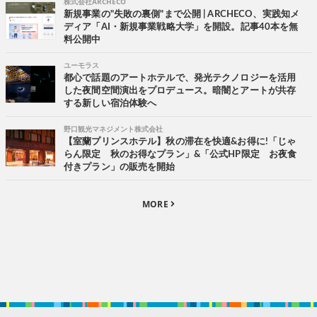
株式会社ARCHECO
新規事業の"失敗の裏側"まで公開 | ARCHECO、実践知メ
ディア「AI・新規事業戦略大学」を開設。記事40本を無
料公開中
ユーモラス
都心で話題のアートホテルで、発光テクノロジーを活用
した夜間空間演出をプロデュース。暗闇とアートが共存
する新しい宿泊体験へ
野口観光マネジメント株式会社
【室蘭プリンスホテル】秋の滞在を快適&お得に!「じゃ
らん限定 秋のお得なプラン」&「公式HP限定 お夜食
付きプラン」の販売を開始
MORE