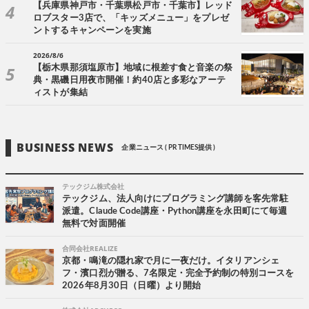
【兵庫県神戸市・千葉県松戸市・千葉市】レッド
ロブスター3店で、「キッズメニュー」をプレゼ
ントするキャンペーンを実施
2026/8/6
【栃木県那須塩原市】地域に根差す食と音楽の祭
典・黒磯日用夜市開催！約40店と多彩なアーテ
ィストが集結
BUSINESS NEWS
企業ニュース ( PR TIMES提供 )
テックジム株式会社
テックジム、法人向けにプログラミング講師を客先常駐
派遣。Claude Code講座・Python講座を永田町にて毎週
無料で対面開催
合同会社REALIZE
京都・鳴滝の隠れ家で月に一夜だけ。イタリアンシェ
フ・濱口烈が贈る、7名限定・完全予約制の特別コースを
2026年8月30日（日曜）より開始