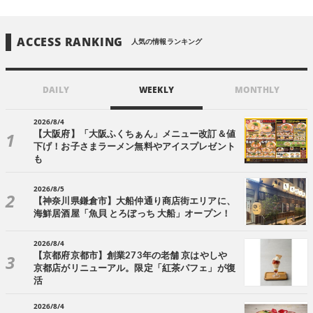
ACCESS RANKING
人気の情報ランキング
DAILY
WEEKLY
MONTHLY
2026/8/4
【大阪府】「大阪ふくちぁん」メニュー改訂＆値
下げ！お子さまラーメン無料やアイスプレゼント
も
2026/8/5
【神奈川県鎌倉市】大船仲通り商店街エリアに、
海鮮居酒屋「魚貝 とろぼっち 大船」オープン！
2026/8/4
【京都府京都市】創業273年の老舗 京はやしや
京都店がリニューアル。限定「紅茶パフェ」が復
活
2026/8/4