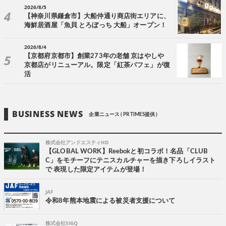
2026/8/5
【神奈川県鎌倉市】大船仲通り商店街エリアに、
海鮮居酒屋「魚貝 とろぼっち 大船」オープン！
2026/8/4
【京都府京都市】創業273年の老舗 京はやしや
京都店がリニューアル。限定「紅茶パフェ」が復
活
BUSINESS NEWS
企業ニュース ( PR TIMES提供 )
株式会社アンドエスティHD
【GLOBAL WORK】Reebokと初コラボ！名品「CLUB
C」をモチーフにテニスカルチャーを描き下ろしイラスト
で 表現した限定アイテムが登場！
JAF
令和8年熊本地震による被災者支援について
株式会社SIGQ