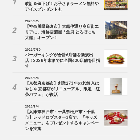
改訂＆値下げ！お子さまラーメン無料や
アイスプレゼントも
2026/8/5
【神奈川県鎌倉市】大船仲通り商店街エ
リアに、海鮮居酒屋「魚貝 とろぼっち
大船」オープン！
2026/7/30
バーガーキングが合計6店舗を新規出
店！2028年末までに全国600店舗を目指
す
2026/8/4
【京都府京都市】創業273年の老舗 京は
やしや 京都店がリニューアル。限定「紅
茶パフェ」が復活
2026/8/4
【兵庫県神戸市・千葉県松戸市・千葉
市】レッドロブスター3店で、「キッズ
メニュー」をプレゼントするキャンペー
ンを実施