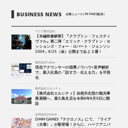
BUSINESS NEWS
企業ニュース ( PR TIMES提供 )
マリブ株式会社
【本編映像解禁】『クラプトン・フェスティ
ヴァル』第二弾「エリック・クラプトン：セ
ッションズ・フォー・ロバート・ジョンソン
2004」8/21（金）公開まであと２週！
株式会社Talkle
現役アナウンサーの指導ノウハウ×音声解析
で、新入社員の「話す力・伝える力」を可視
化
株式会社エルシティ
【株式会社エルシティ】自然共生型の観光事
業展開へ、屋久島支店を令和8年8月8日に開
設
合同会社EXNOA
DMM GAMES『テクロノス』にて、「ライア
（水着）」が新登場！さらに、ハーフアニバ