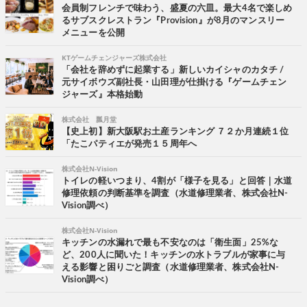
会員制フレンチで味わう、盛夏の六皿。最大4名で楽しめ
るサブスクレストラン『Provision』が8月のマンスリー
メニューを公開
KTゲームチェンジャーズ株式会社
「会社を辞めずに起業する」新しいカイシャのカタチ /
元サイボウズ副社長・山田理が仕掛ける『ゲームチェン
ジャーズ』本格始動
株式会社 瓢月堂
【史上初】新大阪駅お土産ランキング ７２か月連続１位
「たこパティエが発売１５周年へ
株式会社N-Vision
トイレの軽いつまり、4割が「様子を見る」と回答｜水道
修理依頼の判断基準を調査（水道修理業者、株式会社N-
Vision調べ）
株式会社N-Vision
キッチンの水漏れで最も不安なのは「衛生面」25%な
ど、200人に聞いた！キッチンの水トラブルが家事に与
える影響と困りごと調査（水道修理業者、株式会社N-
Vision調べ）