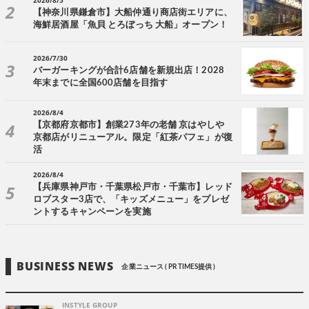
【神奈川県鎌倉市】大船仲通り商店街エリアに、
海鮮居酒屋「魚貝 とろぼっち 大船」オープン！
2026/7/30
バーガーキングが合計6店舗を新規出店！2028
年末までに全国600店舗を目指す
2026/8/4
【京都府京都市】創業273年の老舗 京はやしや
京都店がリニューアル。限定「紅茶パフェ」が復
活
2026/8/4
【兵庫県神戸市・千葉県松戸市・千葉市】レッド
ロブスター3店で、「キッズメニュー」をプレゼ
ントするキャンペーンを実施
BUSINESS NEWS
企業ニュース ( PR TIMES提供 )
INSTYLE GROUP