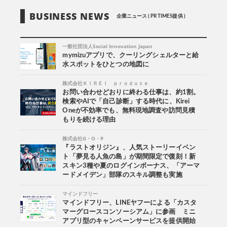
BUSINESS NEWS
企業ニュース ( PR TIMES提供 )
一般社団法人Social Innovation Japan
mymizuアプリで、クーリングシェルターと給
水スポットをひとつの地図に
株式会社ＫＩＲＥＩ ｐｒｏｄｕｃｅ
お問い合わせどおりに終わる仕事は、約1割。
検索やAIで「自己診断」する時代に、Kirei
Oneが不効率でも、無料現地調査や訪問見積
もりを続ける理由
株式会社G・O・P
『ラストオリジン』、人気ストーリーイベン
ト「夢見る人魚の島」が期間限定で復刻！新
スキン3種や夏のログインボーナス、「アーマ
ードメイデン」部隊のスキル調整も実施
マインドフリー
マインドフリー、LINEヤフーによる「カスタ
マーグロースコンソーシアム」に参画 ミニ
アプリ型のキャンペーンサービスを提供開始