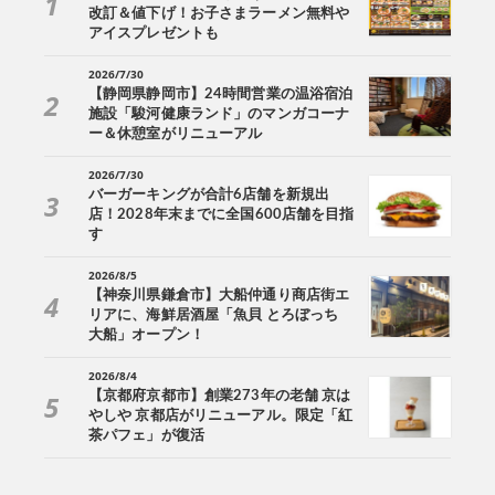
改訂＆値下げ！お子さまラーメン無料や
アイスプレゼントも
2026/7/30
【静岡県静岡市】24時間営業の温浴宿泊
施設「駿河健康ランド」のマンガコーナ
ー＆休憩室がリニューアル
2026/7/30
バーガーキングが合計6店舗を新規出
店！2028年末までに全国600店舗を目指
す
2026/8/5
【神奈川県鎌倉市】大船仲通り商店街エ
リアに、海鮮居酒屋「魚貝 とろぼっち
大船」オープン！
2026/8/4
【京都府京都市】創業273年の老舗 京は
やしや 京都店がリニューアル。限定「紅
茶パフェ」が復活