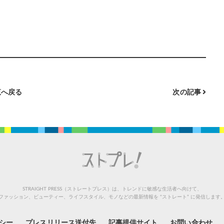
へ戻る
次の記事
STRAIGHT PRESS（ストレートプレス）は、トレンドに敏感な生活者へ向けて、
ファッション、ビューティー、ライフスタイル、モノなどの最新情報を “ストレート” に発信します
シー
プレスリリース送付先
記事提供サイト
お問い合わせ