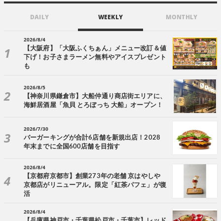
DAILY
WEEKLY
MONTHLY
2026/8/4
【大阪府】「大阪ふくちぁん」メニュー改訂＆値
下げ！お子さまラーメン無料やアイスプレゼント
も
2026/8/5
【神奈川県鎌倉市】大船仲通り商店街エリアに、
海鮮居酒屋「魚貝 とろぼっち 大船」オープン！
2026/7/30
バーガーキングが合計6店舗を新規出店！2028
年末までに全国600店舗を目指す
2026/8/4
【京都府京都市】創業273年の老舗 京はやしや
京都店がリニューアル。限定「紅茶パフェ」が復
活
2026/8/4
【兵庫県神戸市・千葉県松戸市・千葉市】レッド