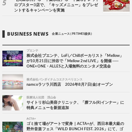
ロブスター3店で、「キッズメニュー」をプレゼ
ントするキャンペーンを実施
BUSINESS NEWS
企業ニュース ( PR TIMES提供 )
プエンテ
株式会社プエンテ、LoFi／Chillボーカリスト「Mellow」
が10月21日に渋谷で「Mellow 2nd LIVE」を開催 ──
ONE×ONE・ALLESと入場無料のエンタメ交流会
株式会社バンダイナムコエクスペリエンス
namcoラソラ川西店 2026年8月7日(金)オープン
医療法人社団 渓山会
サイトリ杉山美容クリニック、「膣フル(R)インナー」に
特典メニューを新規追加
ACTA+
ゴミ捨て場がアートで変身｜ACTA+が、西日本最大級の
野外音楽フェス「WILD BUNCH FEST. 2026」にて、ゴ