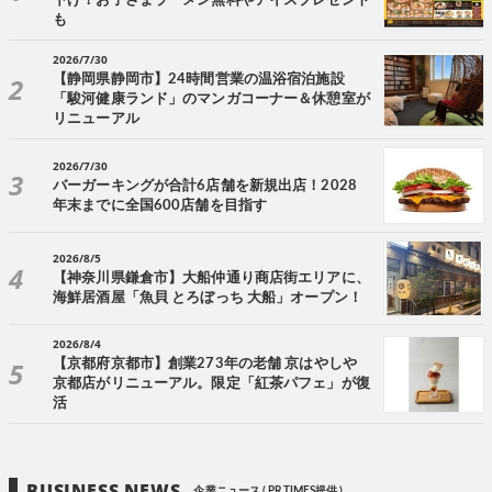
下げ！お子さまラーメン無料やアイスプレゼント
も
2026/7/30
【静岡県静岡市】24時間営業の温浴宿泊施設
「駿河健康ランド」のマンガコーナー＆休憩室が
リニューアル
2026/7/30
バーガーキングが合計6店舗を新規出店！2028
年末までに全国600店舗を目指す
2026/8/5
【神奈川県鎌倉市】大船仲通り商店街エリアに、
海鮮居酒屋「魚貝 とろぼっち 大船」オープン！
2026/8/4
【京都府京都市】創業273年の老舗 京はやしや
京都店がリニューアル。限定「紅茶パフェ」が復
活
BUSINESS NEWS
企業ニュース ( PR TIMES提供 )