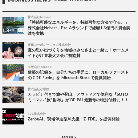
株式会社Nobest
「持続可能なエネルギーを、持続可能な方法で守る。」
株式会社Nobest、Pre-Aラウンドで総額1.3億円の資金調
達を実施
東建コーポレーション株式会社
夏の思い出づくりを地域のみなさまと一緒に！ホームメ
イトが江東花火大会に初協賛
有限会社 SUAKX
建築の記録を、自分たちの手元に。ローカルファースト
の CDE「.cde」を Microsoft Store で提供開始
株式会社小学館
カラビナ付きで旅や登山、アウトドアで便利な『SOTO
ミニマル “旅” 財布』が BE-PAL最新号の特別付録に！！
SVC株式会社
ZenbuAI、現場伴走型AI支援「Z-FDE」を提供開始
MORE