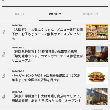
DAILY
WEEKLY
MONTHLY
2026/8/4
【大阪府】「大阪ふくちぁん」メニュー改訂＆値
下げ！お子さまラーメン無料やアイスプレゼント
も
2026/7/30
【静岡県静岡市】24時間営業の温浴宿泊施設
「駿河健康ランド」のマンガコーナー＆休憩室が
リニューアル
2026/7/30
バーガーキングが合計6店舗を新規出店！2028
年末までに全国600店舗を目指す
2026/8/5
【神奈川県鎌倉市】大船仲通り商店街エリアに、
海鮮居酒屋「魚貝 とろぼっち 大船」オープン！