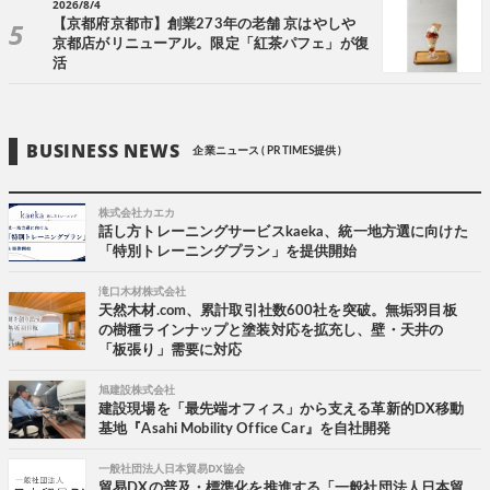
2026/8/4
【京都府京都市】創業273年の老舗 京はやしや
京都店がリニューアル。限定「紅茶パフェ」が復
活
BUSINESS NEWS
企業ニュース ( PR TIMES提供 )
株式会社カエカ
話し方トレーニングサービスkaeka、統一地方選に向けた
「特別トレーニングプラン」を提供開始
滝口木材株式会社
天然木材.com、累計取引社数600社を突破。無垢羽目板
の樹種ラインナップと塗装対応を拡充し、壁・天井の
「板張り」需要に対応
旭建設株式会社
建設現場を「最先端オフィス」から支える革新的DX移動
基地『Asahi Mobility Office Car』を自社開発
一般社団法人日本貿易DX協会
貿易DXの普及・標準化を推進する「一般社団法人日本貿