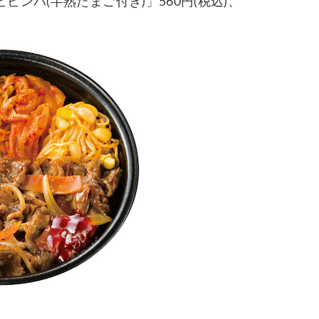
ンバ(半熟たまご付き)」560円(税込)、