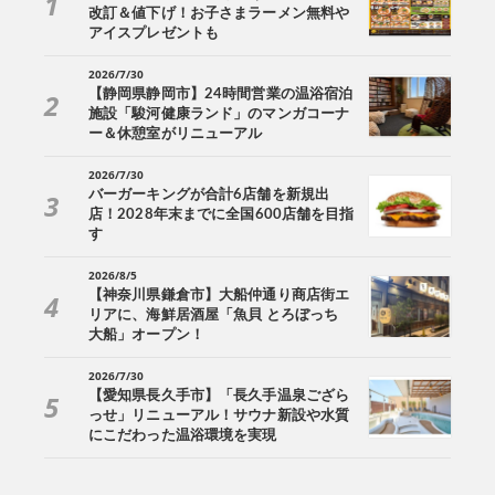
改訂＆値下げ！お子さまラーメン無料や
アイスプレゼントも
2026/7/30
【静岡県静岡市】24時間営業の温浴宿泊
施設「駿河健康ランド」のマンガコーナ
ー＆休憩室がリニューアル
2026/7/30
バーガーキングが合計6店舗を新規出
店！2028年末までに全国600店舗を目指
す
2026/8/5
【神奈川県鎌倉市】大船仲通り商店街エ
リアに、海鮮居酒屋「魚貝 とろぼっち
大船」オープン！
2026/7/30
【愛知県長久手市】「長久手温泉ござら
っせ」リニューアル！サウナ新設や水質
にこだわった温浴環境を実現