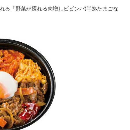
られる「野菜が摂れる肉増しビビンバ(半熟たまごな