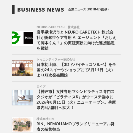
BUSINESS NEWS
企業ニュース ( PR TIMES提供 )
NEURO CARE TECH 株式会社
岩手県滝沢市と NEURO CARE TECH 株式会
社が認知症ケア専用 AI エージェント『おしえ
て岡本くん！』の実証実験に向けた連携協定
を締結
トゥエンティフォー株式会社
日本初上陸、【3Dドバイチョコソルベ】を全
国の24スイーツショップにて8月11日（火）
より順次発売開始
ロイブ
【神戸市】女性専用マシンピラティス専門ス
タジオが『ピラティスK』がウエステ垂水に
2026年8月11日（火）ニューオープン。兵庫
県内5店舗目へ拡大！
株式会社RIN
RIN、NEMOHAMOブランドリニューアル発
表の装飾担当