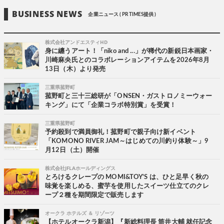
BUSINESS NEWS
企業ニュース ( PR TIMES提供 )
株式会社アンドエスティHD
身に纏うアート！「niko and ...」が稀代の新鋭日本画家・
川崎麻央氏とのコラボレーションアイテムを2026年8月
13日（木）より発売
三重県菰野町
菰野町と三十三総研が「ONSEN・ガストロノミーウォー
キング」にて「企業コラボ特別賞」を受賞！
三重県菰野町
予約殺到で満員御礼！菰野町で親子向け新イベント
「KOMONO RIVER JAM～はじめての川釣り体験～」9
月12日（土）開催
株式会社JFLAホールディングス
とろけるクレープの MOMI&TOY'S は、ひと足早く秋の
味覚を楽しめる、蜜芋を使用したスイーツ仕立てのクレ
ープ２種を期間限定で販売します
オークラ ホテルズ ＆ リゾーツ
【ホテルオークラ新潟】『新総料理長 筒井大輔 就任記念