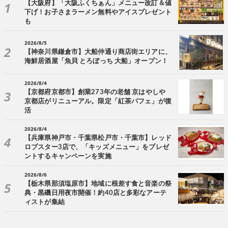
【大阪府】「大阪ふくちぁん」メニュー改訂＆値
下げ！お子さまラーメン無料やアイスプレゼント
も
2026/8/5
【神奈川県鎌倉市】大船仲通り商店街エリアに、
海鮮居酒屋「魚貝 とろぼっち 大船」オープン！
2026/8/4
【京都府京都市】創業273年の老舗 京はやしや
京都店がリニューアル。限定「紅茶パフェ」が復
活
2026/8/4
【兵庫県神戸市・千葉県松戸市・千葉市】レッド
ロブスター3店で、「キッズメニュー」をプレゼ
ントするキャンペーンを実施
2026/8/6
【栃木県那須塩原市】地域に根差す食と音楽の祭
典・黒磯日用夜市開催！約40店と多彩なアーテ
ィストが集結