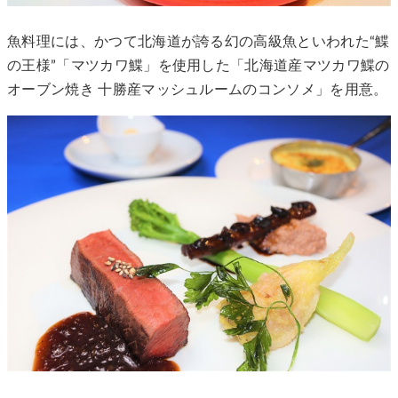
魚料理には、かつて北海道が誇る幻の高級魚といわれた“鰈
の王様”「マツカワ鰈」を使用した「北海道産マツカワ鰈の
オーブン焼き 十勝産マッシュルームのコンソメ」を用意。