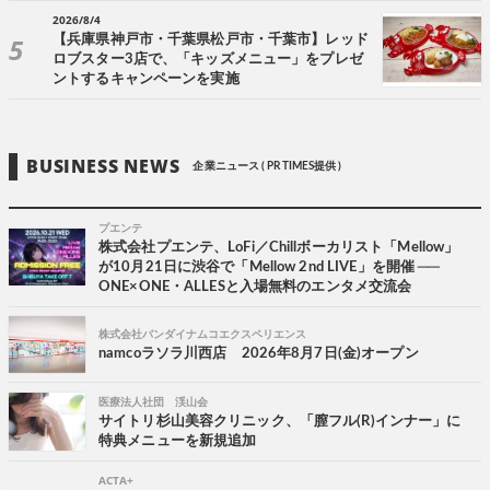
2026/8/4
【兵庫県神戸市・千葉県松戸市・千葉市】レッド
ロブスター3店で、「キッズメニュー」をプレゼ
ントするキャンペーンを実施
BUSINESS NEWS
企業ニュース ( PR TIMES提供 )
プエンテ
株式会社プエンテ、LoFi／Chillボーカリスト「Mellow」
が10月21日に渋谷で「Mellow 2nd LIVE」を開催 ──
ONE×ONE・ALLESと入場無料のエンタメ交流会
株式会社バンダイナムコエクスペリエンス
namcoラソラ川西店 2026年8月7日(金)オープン
医療法人社団 渓山会
サイトリ杉山美容クリニック、「膣フル(R)インナー」に
特典メニューを新規追加
ACTA+