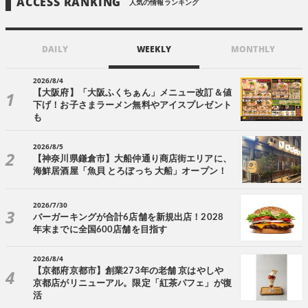
ACCESS RANKING
人気の情報ランキング
DAILY
WEEKLY
MONTHLY
2026/8/4
【大阪府】「大阪ふくちぁん」メニュー改訂＆値
下げ！お子さまラーメン無料やアイスプレゼント
も
2026/8/5
【神奈川県鎌倉市】大船仲通り商店街エリアに、
海鮮居酒屋「魚貝 とろぼっち 大船」オープン！
2026/7/30
バーガーキングが合計6店舗を新規出店！2028
年末までに全国600店舗を目指す
2026/8/4
【京都府京都市】創業273年の老舗 京はやしや
京都店がリニューアル。限定「紅茶パフェ」が復
活