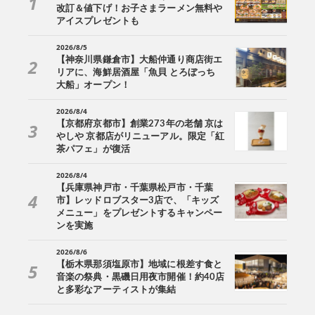
改訂＆値下げ！お子さまラーメン無料や
アイスプレゼントも
2026/8/5
【神奈川県鎌倉市】大船仲通り商店街エ
リアに、海鮮居酒屋「魚貝 とろぼっち
大船」オープン！
2026/8/4
【京都府京都市】創業273年の老舗 京は
やしや 京都店がリニューアル。限定「紅
茶パフェ」が復活
2026/8/4
【兵庫県神戸市・千葉県松戸市・千葉
市】レッドロブスター3店で、「キッズ
メニュー」をプレゼントするキャンペー
ンを実施
2026/8/6
【栃木県那須塩原市】地域に根差す食と
音楽の祭典・黒磯日用夜市開催！約40店
と多彩なアーティストが集結