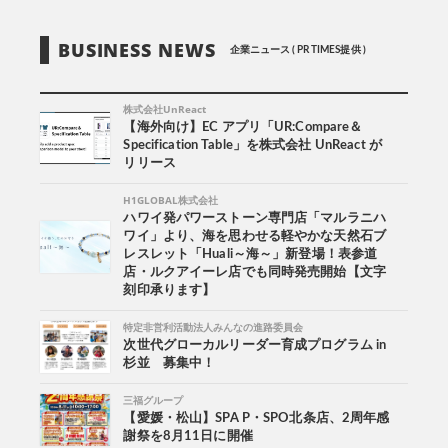
BUSINESS NEWS
企業ニュース ( PR TIMES提供 )
株式会社UnReact
【海外向け】EC アプリ「UR:Compare＆
Specification Table」を株式会社 UnReact が
リリース
H1GLOBAL株式会社
ハワイ発パワーストーン専門店「マルラニハ
ワイ」より、海を思わせる軽やかな天然石ブ
レスレット「Huali～海～」新登場！表参道
店・ルクアイーレ店でも同時発売開始【文字
刻印承ります】
特定非営利活動法人みんなの進路委員会
次世代グローカルリーダー育成プログラム in
杉並 募集中！
三福グループ
【愛媛・松山】SPA P・SPO北条店、2周年感
謝祭を8月11日に開催