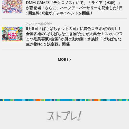
DMM GAMES『テクロノス』にて、「ライア（水着）」
が新登場！さらに、ハーフアニバーサリーを記念した1日
1回無料10連ガチャやイベントを開催！
アンファー株式会社
8月8日「ぱちぱちまつ毛の日」に異色コラボが実現！！
全国各地の"ぱちぱちな生き物"たちが大集合！スカルプD
まつ毛美容液×全国8か所の動物園・水族館「ぱちぱちな
生き物No.１決定戦」開催
MORE