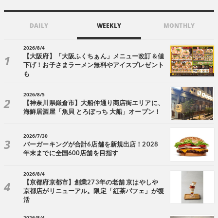
DAILY
WEEKLY
MONTHLY
2026/8/4
【大阪府】「大阪ふくちぁん」メニュー改訂＆値
下げ！お子さまラーメン無料やアイスプレゼント
も
2026/8/5
【神奈川県鎌倉市】大船仲通り商店街エリアに、
海鮮居酒屋「魚貝 とろぼっち 大船」オープン！
2026/7/30
バーガーキングが合計6店舗を新規出店！2028
年末までに全国600店舗を目指す
2026/8/4
【京都府京都市】創業273年の老舗 京はやしや
京都店がリニューアル。限定「紅茶パフェ」が復
活
2026/8/4