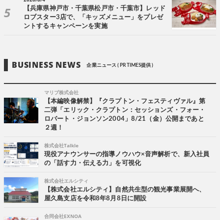
【兵庫県神戸市・千葉県松戸市・千葉市】レッド
ロブスター3店で、「キッズメニュー」をプレゼ
ントするキャンペーンを実施
BUSINESS NEWS
企業ニュース ( PR TIMES提供 )
マリブ株式会社
【本編映像解禁】『クラプトン・フェスティヴァル』第
二弾「エリック・クラプトン：セッションズ・フォー・
ロバート・ジョンソン2004」8/21（金）公開まであと
２週！
株式会社Talkle
現役アナウンサーの指導ノウハウ×音声解析で、新入社員
の「話す力・伝える力」を可視化
株式会社エルシティ
【株式会社エルシティ】自然共生型の観光事業展開へ、
屋久島支店を令和8年8月8日に開設
合同会社EXNOA