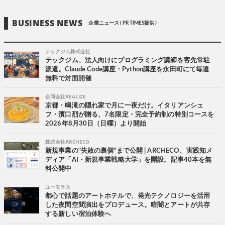
BUSINESS NEWS
企業ニュース ( PR TIMES提供 )
テックジム株式会社
テックジム、法人向けにプログラミング講師を客先常駐
派遣。Claude Code講座・Python講座を永田町にて毎週
無料で対面開催
合同会社REALIZE
京都・鳴滝の隠れ家で月に一夜だけ。イタリアンシェ
フ・濱口烈が贈る、7名限定・完全予約制の特別コースを
2026年8月30日（日曜）より開始
株式会社ARCHECO
新規事業の"失敗の裏側"まで公開 | ARCHECO、実践知メ
ディア「AI・新規事業戦略大学」を開設。記事40本を無
料公開中
ユーモラス
都心で話題のアートホテルで、発光テクノロジーを活用
した夜間空間演出をプロデュース。暗闇とアートが共存
する新しい宿泊体験へ