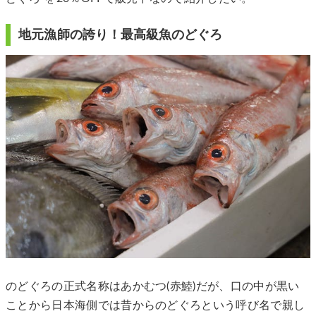
地元漁師の誇り！最高級魚のどぐろ
のどぐろの正式名称はあかむつ(赤鯥)だが、口の中が黒い
ことから日本海側では昔からのどぐろという呼び名で親し