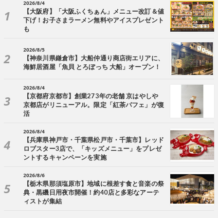
2026/8/4
【大阪府】「大阪ふくちぁん」メニュー改訂＆値
下げ！お子さまラーメン無料やアイスプレゼント
も
2026/8/5
【神奈川県鎌倉市】大船仲通り商店街エリアに、
海鮮居酒屋「魚貝 とろぼっち 大船」オープン！
2026/8/4
【京都府京都市】創業273年の老舗 京はやしや
京都店がリニューアル。限定「紅茶パフェ」が復
活
2026/8/4
【兵庫県神戸市・千葉県松戸市・千葉市】レッド
ロブスター3店で、「キッズメニュー」をプレゼ
ントするキャンペーンを実施
2026/8/6
【栃木県那須塩原市】地域に根差す食と音楽の祭
典・黒磯日用夜市開催！約40店と多彩なアーテ
ィストが集結