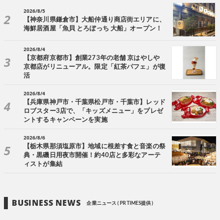
2026/8/5
【神奈川県鎌倉市】大船仲通り商店街エリアに、
海鮮居酒屋「魚貝 とろぼっち 大船」オープン！
2026/8/4
【京都府京都市】創業273年の老舗 京はやしや
京都店がリニューアル。限定「紅茶パフェ」が復
活
2026/8/4
【兵庫県神戸市・千葉県松戸市・千葉市】レッド
ロブスター3店で、「キッズメニュー」をプレゼ
ントするキャンペーンを実施
2026/8/6
【栃木県那須塩原市】地域に根差す食と音楽の祭
典・黒磯日用夜市開催！約40店と多彩なアーテ
ィストが集結
BUSINESS NEWS
企業ニュース ( PR TIMES提供 )