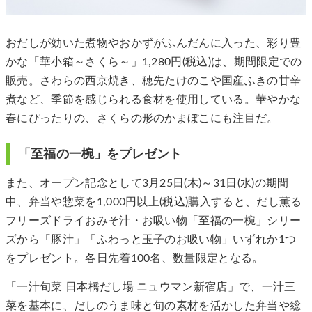
おだしが効いた煮物やおかずがふんだんに入った、彩り豊
かな「華小箱～さくら～」1,280円(税込)は、期間限定での
販売。さわらの西京焼き、穂先たけのこや国産ふきの甘辛
煮など、季節を感じられる食材を使用している。華やかな
春にぴったりの、さくらの形のかまぼこにも注目だ。
「至福の一椀」をプレゼント
また、オープン記念として3月25日(木)～31日(水)の期間
中、弁当や惣菜を1,000円以上(税込)購入すると、だし薫る
フリーズドライおみそ汁・お吸い物「至福の一椀」シリー
ズから「豚汁」「ふわっと玉子のお吸い物」いずれか1つ
をプレゼント。各日先着100名、数量限定となる。
「一汁旬菜 日本橋だし場 ニュウマン新宿店」で、一汁三
菜を基本に、だしのうま味と旬の素材を活かした弁当や総