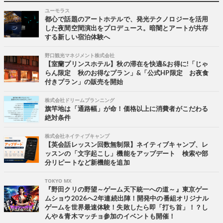
ユーモラス
都心で話題のアートホテルで、発光テクノロジーを活用
した夜間空間演出をプロデュース。暗闇とアートが共存
する新しい宿泊体験へ
野口観光マネジメント株式会社
【室蘭プリンスホテル】秋の滞在を快適&お得に!「じゃ
らん限定 秋のお得なプラン」&「公式HP限定 お夜食
付きプラン」の販売を開始
株式会社ドリームプランニング
旗竿地は「通路幅」が命！価格以上に消費者がこだわる
絶対条件
株式会社ネイティブキャンプ
【英会話レッスン回数無制限】ネイティブキャンプ、レ
ッスンの「文字起こし」機能をアップデート 検索や部
分リピートなど新機能を追加
TOKYO MX
『野田クリの野望～ゲーム天下統一への道～』東京ゲー
ムショウ2026へ2年連続出陣！開発中の番組オリジナル
ゲームを世界最速体験！失敗したら即「打ち首」！？し
んや＆青木マッチョ参加のイベントも開催！