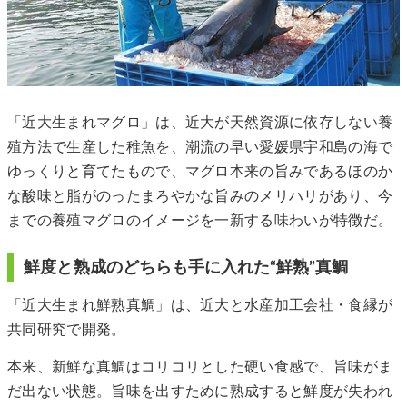
「近大生まれマグロ」は、近大が天然資源に依存しない養
殖方法で生産した稚魚を、潮流の早い愛媛県宇和島の海で
ゆっくりと育てたもので、マグロ本来の旨みであるほのか
な酸味と脂がのったまろやかな旨みのメリハリがあり、今
までの養殖マグロのイメージを一新する味わいが特徴だ。
鮮度と熟成のどちらも手に入れた“鮮熟”真鯛
「近大生まれ鮮熟真鯛」は、近大と水産加工会社・食縁が
共同研究で開発。
本来、新鮮な真鯛はコリコリとした硬い食感で、旨味がま
だ出ない状態。旨味を出すために熟成すると鮮度が失われ