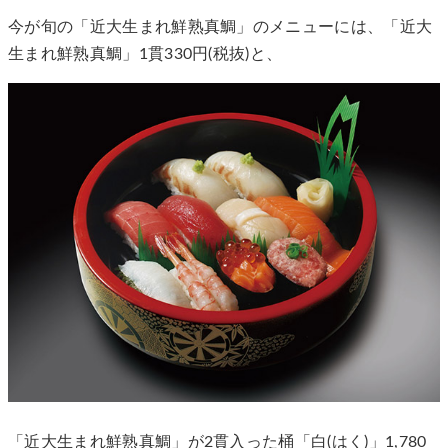
今が旬の「近大生まれ鮮熟真鯛」のメニューには、「近大
生まれ鮮熟真鯛」1貫330円(税抜)と、
「近大生まれ鮮熟真鯛」が2貫入った桶「白(はく)」1,780