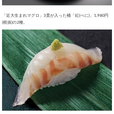
「近大生まれマグロ」3貫が入った桶「紅(べに)」1,980円
(税抜)の2種。