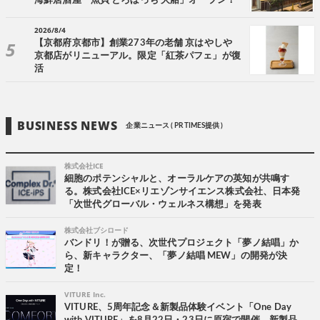
海鮮居酒屋「魚貝 とろぼっち 大船」オープン！
2026/8/4
【京都府京都市】創業273年の老舗 京はやしや
京都店がリニューアル。限定「紅茶パフェ」が復
活
BUSINESS NEWS
企業ニュース ( PR TIMES提供 )
株式会社ICE
細胞のポテンシャルと、オーラルケアの英知が共鳴す
る。株式会社ICE×リエゾンサイエンス株式会社、日本発
「次世代グローバル・ウェルネス構想」を発表
株式会社ブシロード
バンドリ！が贈る、次世代プロジェクト「夢ノ結唱」か
ら、新キャラクター、「夢ノ結唱 MEW」の開発が決
定！
VITURE Inc.
VITURE、5周年記念＆新製品体験イベント「One Day