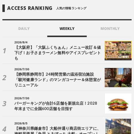
ACCESS RANKING
人気の情報ランキング
DAILY
WEEKLY
MONTHLY
2026/8/4
【大阪府】「大阪ふくちぁん」メニュー改訂＆値
下げ！お子さまラーメン無料やアイスプレゼント
も
2026/7/30
【静岡県静岡市】24時間営業の温浴宿泊施設
「駿河健康ランド」のマンガコーナー＆休憩室が
リニューアル
2026/7/30
バーガーキングが合計6店舗を新規出店！2028
年末までに全国600店舗を目指す
2026/8/5
【神奈川県鎌倉市】大船仲通り商店街エリアに、