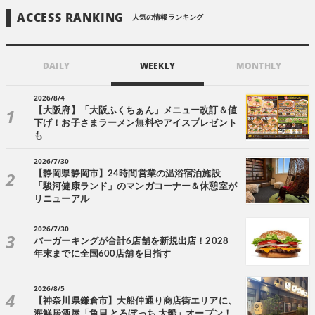
ACCESS RANKING
人気の情報ランキング
DAILY
WEEKLY
MONTHLY
2026/8/4
【大阪府】「大阪ふくちぁん」メニュー改訂＆値
下げ！お子さまラーメン無料やアイスプレゼント
も
2026/7/30
【静岡県静岡市】24時間営業の温浴宿泊施設
「駿河健康ランド」のマンガコーナー＆休憩室が
リニューアル
2026/7/30
バーガーキングが合計6店舗を新規出店！2028
年末までに全国600店舗を目指す
2026/8/5
【神奈川県鎌倉市】大船仲通り商店街エリアに、
海鮮居酒屋「魚貝 とろぼっち 大船」オープン！