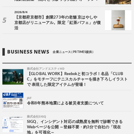
2026/8/4
【京都府京都市】創業273年の老舗 京はやしや
京都店がリニューアル。限定「紅茶パフェ」が復
活
BUSINESS NEWS
企業ニュース ( PR TIMES提供 )
株式会社アンドエスティHD
【GLOBAL WORK】Reebokと初コラボ！名品「CLUB
C」をモチーフにテニスカルチャーを描き下ろしイラスト
で 表現した限定アイテムが登場！
JAF
令和8年熊本地震による被災者支援について
株式会社SIGQ
SIGQ、インシデント対応の成熟度を無料で診断できる
Webページを公開 ～登録不要・約3分で自社の「現在
地」を可視化～