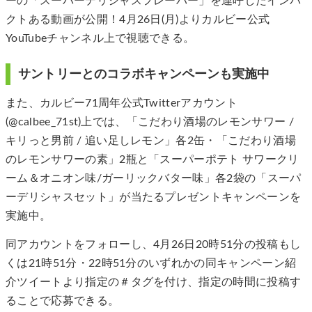
ーの「スーパーデリシャスフレーバー」を連呼したインパ
クトある動画が公開！4月26日(月)よりカルビー公式
YouTubeチャンネル上で視聴できる。
サントリーとのコラボキャンペーンも実施中
また、カルビー71周年公式Twitterアカウント
(@calbee_71st)上では、「こだわり酒場のレモンサワー /
キリっと男前 / 追い足しレモン」各2缶・「こだわり酒場
のレモンサワーの素」2瓶と「スーパーポテト サワークリ
ーム＆オニオン味/ガーリックバター味」各2袋の「スーパ
ーデリシャスセット」が当たるプレゼントキャンペーンを
実施中。
同アカウントをフォローし、4月26日20時51分の投稿もし
くは21時51分・22時51分のいずれかの同キャンペーン紹
介ツイートより指定の＃タグを付け、指定の時間に投稿す
ることで応募できる。