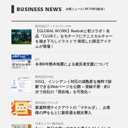
BUSINESS NEWS
企業ニュース ( PR TIMES提供 )
株式会社アンドエスティHD
【GLOBAL WORK】Reebokと初コラボ！名
品「CLUB C」をモチーフにテニスカルチャー
を描き下ろしイラストで 表現した限定アイテ
ムが登場！
JAF
令和8年熊本地震による被災者支援について
株式会社SIGQ
SIGQ、インシデント対応の成熟度を無料で診
断できるWebページを公開 ～登録不要・約3
分で自社の「現在地」を可視化～
株式会社マチルダ
家庭料理テイクアウトの「マチルダ」、お客
様の声をもとに新容器を順次導入
日本エイサー株式会社