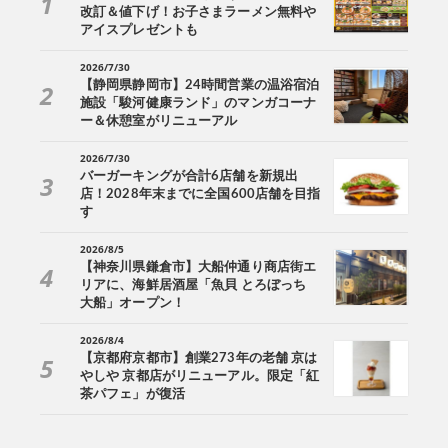
改訂＆値下げ！お子さまラーメン無料や
アイスプレゼントも
2026/7/30
【静岡県静岡市】24時間営業の温浴宿泊
施設「駿河健康ランド」のマンガコーナ
ー＆休憩室がリニューアル
2026/7/30
バーガーキングが合計6店舗を新規出
店！2028年末までに全国600店舗を目指
す
2026/8/5
【神奈川県鎌倉市】大船仲通り商店街エ
リアに、海鮮居酒屋「魚貝 とろぼっち
大船」オープン！
2026/8/4
【京都府京都市】創業273年の老舗 京は
やしや 京都店がリニューアル。限定「紅
茶パフェ」が復活