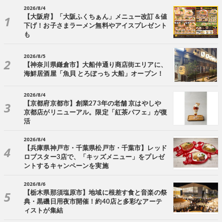
2026/8/4
【大阪府】「大阪ふくちぁん」メニュー改訂＆値
下げ！お子さまラーメン無料やアイスプレゼント
も
2026/8/5
【神奈川県鎌倉市】大船仲通り商店街エリアに、
海鮮居酒屋「魚貝 とろぼっち 大船」オープン！
2026/8/4
【京都府京都市】創業273年の老舗 京はやしや
京都店がリニューアル。限定「紅茶パフェ」が復
活
2026/8/4
【兵庫県神戸市・千葉県松戸市・千葉市】レッド
ロブスター3店で、「キッズメニュー」をプレゼ
ントするキャンペーンを実施
2026/8/6
【栃木県那須塩原市】地域に根差す食と音楽の祭
典・黒磯日用夜市開催！約40店と多彩なアーテ
ィストが集結