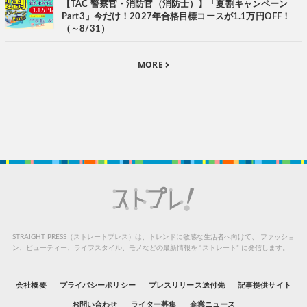
【TAC 警察官・消防官（消防士）】「夏割キャンペーン
Part3」今だけ！2027年合格目標コースが1.1万円OFF！
（～8/31）
MORE
STRAIGHT PRESS（ストレートプレス）は、トレンドに敏感な生活者へ向けて、
ファッショ
ン、ビューティー、ライフスタイル、モノなどの最新情報を “ストレート” に発信します。
会社概要
プライバシーポリシー
プレスリリース送付先
記事提供サイト
お問い合わせ
ライター募集
企業ニュース