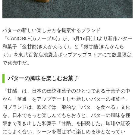
バターの新しい楽しみ方を提案するブランド
「CANOBLE(カノーブル)」が、5月16日(土)より新作バター
和菓子「金甘酪(きんかんらく)」と「銀甘酪(ぎんかんら
く)」を東武百貨店池袋店ポップアップストアにて数量限定
で発売中だ。
バターの風味を楽しむお菓子
「甘酪」は、日本の伝統和菓子のひとつである干菓子の中
から「落雁」をアップデートした新しいバターの和菓子。
同ブランドは、欧米では一般的な「バターを食べる」文化
を、日本でもっと楽しんでもらおうと、バターの風味を極
限まで引き出した和菓子「甘酪」を開発した。珈琲や紅茶
にもよく合い、シーンを選ばずに楽しめる味となってい