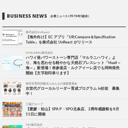
BUSINESS NEWS
企業ニュース ( PR TIMES提供 )
株式会社UnReact
【海外向け】EC アプリ「UR:Compare＆Specification
Table」を株式会社 UnReact がリリース
H1GLOBAL株式会社
ハワイ発パワーストーン専門店「マルラニハワイ」よ
り、海を思わせる軽やかな天然石ブレスレット「Huali～
海～」新登場！表参道店・ルクアイーレ店でも同時発売
開始【文字刻印承ります】
特定非営利活動法人みんなの進路委員会
次世代グローカルリーダー育成プログラム in杉並 募集
中！
三福グループ
【愛媛・松山】SPA P・SPO北条店、2周年感謝祭を8月
11日に開催
TAC株式会社