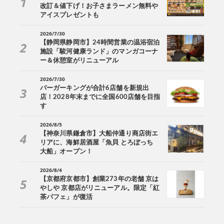
改訂＆値下げ！お子さまラーメン無料や
アイスプレゼントも
2026/7/30
【静岡県静岡市】24時間営業の温浴宿泊
施設「駿河健康ランド」のマンガコーナ
ー＆休憩室がリニューアル
2026/7/30
バーガーキングが合計6店舗を新規出
店！2028年末までに全国600店舗を目指
す
2026/8/5
【神奈川県鎌倉市】大船仲通り商店街エ
リアに、海鮮居酒屋「魚貝 とろぼっち
大船」オープン！
2026/8/4
【京都府京都市】創業273年の老舗 京は
やしや 京都店がリニューアル。限定「紅
茶パフェ」が復活