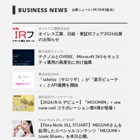
BUSINESS NEWS
企業ニュース ( PR TIMES提供 )
オイレス工業株式会社
オイレス工業、日経・東証IRフェア2026出展
のお知らせ
株式会社テクノル
テクノルとOVERE、Microsoft 365セキュリ
ティ運用の高度化に向け協業
株式会社GENE
「saloriza（サロリザ）」が「楽天ビューテ
ィ」とAPI連携を開始
株式会社ウンナナクール
【2026/8/6 デビュー】「MOOMIN」× une
nana cool コラボレーション第4弾が登場！
Flora Notis JILL STUART
【Flora Notis JILL STUART】MEGUMIさんを
起用したスペシャルコンテンツ「MEGUMI ×
Iconic Bloom」を本日公開。