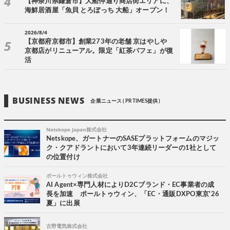
【神奈川県鎌倉市】大船仲通り商店街エリアに、
海鮮居酒屋「魚貝 とろぼっち 大船」オープン！
2026/8/4
【京都府京都市】創業273年の老舗 京はやしや
京都店がリニューアル。限定「紅茶パフェ」が復
活
BUSINESS NEWS
企業ニュース ( PR TIMES提供 )
Netskope Japan株式会社
Netskope、ガートナーのSASEプラットフォームのマジッ
ク・クアドラントにおいて3年連続リーダーの1社として
の位置付け
ポールトゥウィン株式会社
AI Agent×専門人材によりD2Cブランド・EC事業者の成
長を加速 ポールトゥウィン、「EC・通販DXPO東京'26
夏」に出展
古野電気株式会社