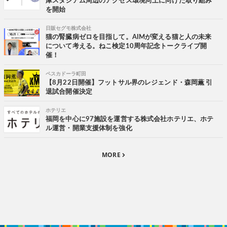
庫スタジアム周辺のアクセス環境向上に向けた取り組み
を開始
日販セグモ株式会社
猫の腎臓病ゼロを目指して。AIMが変える猫と人の未来
について考える。ねこ検定10周年記念トークライブ開
催！
ペスカドーラ町田
【8月22日開催】フットサル界のレジェンド・森岡薫 引
退試合開催決定
ホテリエ
福岡を中心に97施設を運営する株式会社ホテリエ、ホテ
ル運営・開業支援体制を強化
MORE