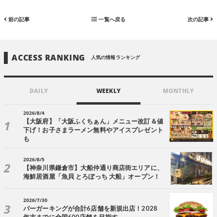
前の記事
一覧へ戻る
次の記事
ACCESS RANKING
人気の情報ランキング
DAILY
WEEKLY
MONTHLY
2026/8/4
【大阪府】「大阪ふくちぁん」メニュー改訂＆値
下げ！お子さまラーメン無料やアイスプレゼント
も
2026/8/5
【神奈川県鎌倉市】大船仲通り商店街エリアに、
海鮮居酒屋「魚貝 とろぼっち 大船」オープン！
2026/7/30
バーガーキングが合計6店舗を新規出店！2028