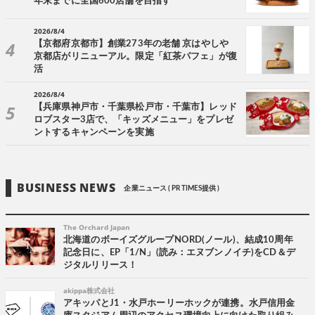
年末までに全国600店舗を目指す
2026/8/4
【京都府京都市】創業273年の老舗 京はやしや
京都店がリニューアル。限定「紅茶パフェ」が復
活
2026/8/4
【兵庫県神戸市・千葉県松戸市・千葉市】レッド
ロブスター3店で、「キッズメニュー」をプレゼ
ントするキャンペーンを実施
BUSINESS NEWS
企業ニュース ( PR TIMES提供 )
The Orchard Japan
北海道のボーイズグループNORD(ノール)、結成10周年
記念日に、EP「1/N」(読み：エヌブンノイチ)をCD＆デ
ジタルリリース！
akippa株式会社
アキッパとJ1・水戸ホーリーホックが連携。水戸信用金