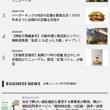
リニューアル
2026/7/30
バーガーキングが合計6店舗を新規出店！2028
年末までに全国600店舗を目指す
2026/8/5
【神奈川県鎌倉市】大船仲通り商店街エリアに、
海鮮居酒屋「魚貝 とろぼっち 大船」オープン！
2026/8/4
【京都府京都市】創業273年の老舗 京はやしや
京都店がリニューアル。限定「紅茶パフェ」が復
活
BUSINESS NEWS
企業ニュース ( PR TIMES提供 )
株式会社SANN
自社で障がい福祉施設を運営する事業者が開発。障がい
福祉訪問系サービス「種別特化型」の記録・請求一括管