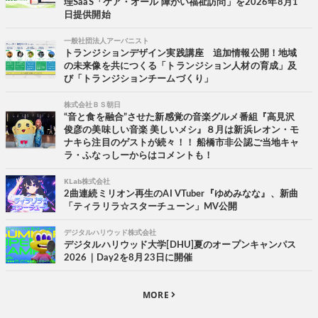
理SaaS「ケア・オール 障がい福祉訪問」を2026年8月1
日提供開始
一般社団法人アーバニスト
トランジションデザイン実践講座 追加情報公開！地域
の未来像を共につくる「トランジション人材の育成」及
び「トランジションチームづくり」
株式会社ＢＳ朝日
“音と食を融合”させた新感覚の音楽グルメ番組『高見沢
俊彦の美味しい音楽 美しいメシ』８月は新浜レオン・モ
ナキら注目のゲストが続々！！ 船橋市非公認ご当地キャ
ラ・ふなっしーからはコメントも！
KLab株式会社
2曲連続ミリオン再生のAI VTuber『ゆめみなな』、新曲
「ティラリラ☆スターチューン」MV公開
デジタルハリウッド株式会社
デジタルハリウッド大学[DHU]夏のオープンキャンパス
2026｜Day2を8月23日に開催
MORE