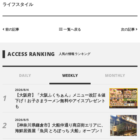
ライフスタイル
前の記事
一覧へ戻る
次の記事
ACCESS RANKING
人気の情報ランキング
DAILY
WEEKLY
MONTHLY
2026/8/4
【大阪府】「大阪ふくちぁん」メニュー改訂＆値
下げ！お子さまラーメン無料やアイスプレゼント
も
2026/8/5
【神奈川県鎌倉市】大船仲通り商店街エリアに、
海鮮居酒屋「魚貝 とろぼっち 大船」オープン！