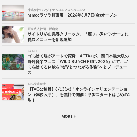
株式会社バンダイナムコエクスペリエンス
namcoラソラ川西店 2026年8月7日(金)オープン
医療法人社団 渓山会
サイトリ杉山美容クリニック、「膣フル(R)インナー」に
特典メニューを新規追加
ACTA+
ゴミ捨て場がアートで変身｜ACTA+が、西日本最大級の
野外音楽フェス「WILD BUNCH FEST. 2026」にて、ゴ
ミを捨てる体験を“地球とつながる体験”へとプロデュー
ス
TAC株式会社
【TAC公務員】8/13(木)「オンラインオリエンテーショ
ン（体験入学）」を無料で開催！学習スタートはじめの1
歩！
MORE