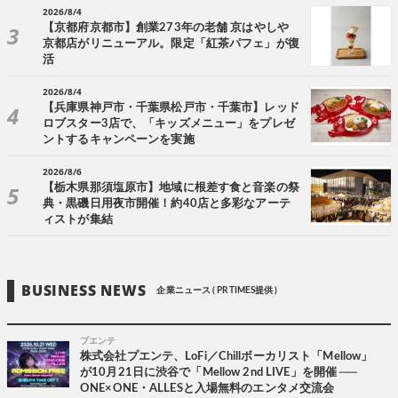
2026/8/4
【京都府京都市】創業273年の老舗 京はやしや
京都店がリニューアル。限定「紅茶パフェ」が復
活
2026/8/4
【兵庫県神戸市・千葉県松戸市・千葉市】レッド
ロブスター3店で、「キッズメニュー」をプレゼ
ントするキャンペーンを実施
2026/8/6
【栃木県那須塩原市】地域に根差す食と音楽の祭
典・黒磯日用夜市開催！約40店と多彩なアーテ
ィストが集結
BUSINESS NEWS
企業ニュース ( PR TIMES提供 )
プエンテ
株式会社プエンテ、LoFi／Chillボーカリスト「Mellow」
が10月21日に渋谷で「Mellow 2nd LIVE」を開催 ──
ONE×ONE・ALLESと入場無料のエンタメ交流会