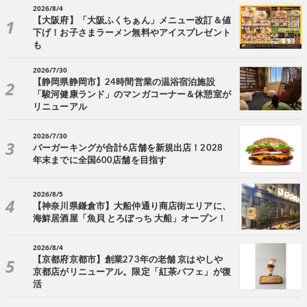
2026/8/4
【大阪府】「大阪ふくちぁん」メニュー改訂＆値
下げ！お子さまラーメン無料やアイスプレゼント
も
2026/7/30
【静岡県静岡市】24時間営業の温浴宿泊施設
「駿河健康ランド」のマンガコーナー＆休憩室が
リニューアル
2026/7/30
バーガーキングが合計6店舗を新規出店！2028
年末までに全国600店舗を目指す
2026/8/5
【神奈川県鎌倉市】大船仲通り商店街エリアに、
海鮮居酒屋「魚貝 とろぼっち 大船」オープン！
2026/8/4
【京都府京都市】創業273年の老舗 京はやしや
京都店がリニューアル。限定「紅茶パフェ」が復
活