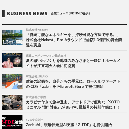
BUSINESS NEWS
企業ニュース ( PR TIMES提供 )
株式会社Nobest
「持続可能なエネルギーを、持続可能な方法で守る。」
株式会社Nobest、Pre-Aラウンドで総額1.3億円の資金調
達を実施
東建コーポレーション株式会社
夏の思い出づくりを地域のみなさまと一緒に！ホームメ
イトが江東花火大会に初協賛
有限会社 SUAKX
建築の記録を、自分たちの手元に。ローカルファースト
の CDE「.cde」を Microsoft Store で提供開始
株式会社小学館
カラビナ付きで旅や登山、アウトドアで便利な『SOTO
ミニマル “旅” 財布』が BE-PAL最新号の特別付録に！！
SVC株式会社
ZenbuAI、現場伴走型AI支援「Z-FDE」を提供開始