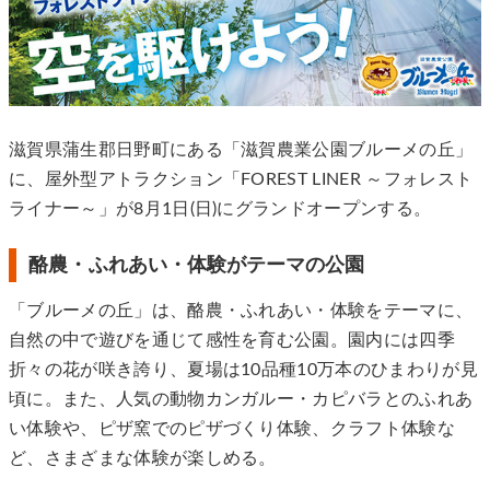
滋賀県蒲⽣郡⽇野町にある「滋賀農業公園ブルーメの丘」
に、屋外型アトラクション「FOREST LINER ～フォレスト
ライナー～」が8月1日(日)にグランドオープンする。
酪農・ふれあい・体験がテーマの公園
「ブルーメの丘」は、酪農・ふれあい・体験をテーマに、
自然の中で遊びを通じて感性を育む公園。園内には四季
折々の花が咲き誇り、夏場は10品種10万本のひまわりが見
頃に。また、人気の動物カンガルー・カピバラとのふれあ
い体験や、ピザ窯でのピザづくり体験、クラフト体験な
ど、さまざまな体験が楽しめる。