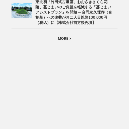
東北初「竹田式古墳墓」おおさきさくら花
陵、墓じまいのご負担を軽減する「墓じまい
アシストプラン」を開始 ─ 合同永久埋葬（合
祀墓）への改葬がお二人目以降100,000円
（税込）に【株式会社前方後円墳】
MORE