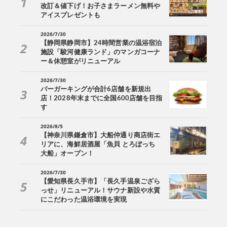
改訂＆値下げ！お子さまラーメン無料や
アイスプレゼントも
2026/7/30
【静岡県静岡市】24時間営業の温浴宿泊
施設「駿河健康ランド」のマンガコーナ
ー＆休憩室がリニューアル
2026/7/30
バーガーキングが合計6店舗を新規出
店！2028年末までに全国600店舗を目指
す
2026/8/5
【神奈川県鎌倉市】大船仲通り商店街エ
リアに、海鮮居酒屋「魚貝 とろぼっち
大船」オープン！
2026/7/30
【愛知県長久手市】「長久手温泉ござら
っせ」リニューアル！サウナ新設や水質
にこだわった温浴環境を実現