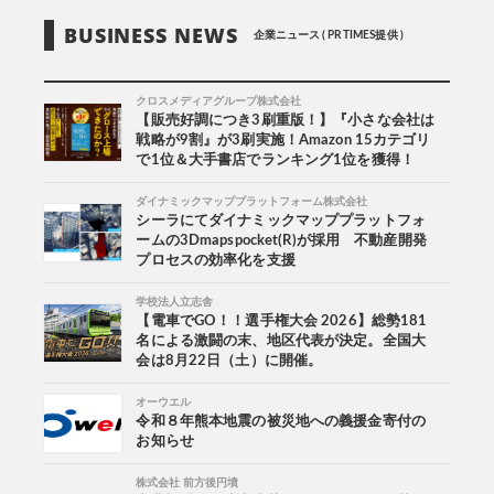
BUSINESS NEWS
企業ニュース ( PR TIMES提供 )
クロスメディアグループ株式会社
【販売好調につき3刷重版！】『小さな会社は
戦略が9割』が3刷実施！Amazon 15カテゴリ
で1位＆大手書店でランキング1位を獲得！
ダイナミックマッププラットフォーム株式会社
シーラにてダイナミックマッププラットフォ
ームの3Dmapspocket(R)が採用 不動産開発
プロセスの効率化を支援
学校法人立志舎
【電車でGO！！選手権大会 2026】総勢181
名による激闘の末、地区代表が決定。全国大
会は8月22日（土）に開催。
オーウエル
令和８年熊本地震の被災地への義援金寄付の
お知らせ
株式会社 前方後円墳