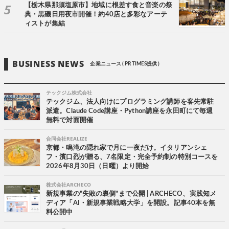
【栃木県那須塩原市】地域に根差す食と音楽の祭
典・黒磯日用夜市開催！約40店と多彩なアーテ
ィストが集結
BUSINESS NEWS
企業ニュース ( PR TIMES提供 )
テックジム株式会社
テックジム、法人向けにプログラミング講師を客先常駐
派遣。Claude Code講座・Python講座を永田町にて毎週
無料で対面開催
合同会社REALIZE
京都・鳴滝の隠れ家で月に一夜だけ。イタリアンシェ
フ・濱口烈が贈る、7名限定・完全予約制の特別コースを
2026年8月30日（日曜）より開始
株式会社ARCHECO
新規事業の"失敗の裏側"まで公開 | ARCHECO、実践知メ
ディア「AI・新規事業戦略大学」を開設。記事40本を無
料公開中