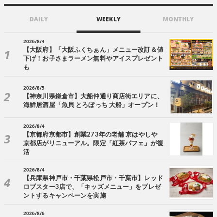
DAILY
WEEKLY
MONTHLY
2026/8/4
【大阪府】「大阪ふくちぁん」メニュー改訂＆値
下げ！お子さまラーメン無料やアイスプレゼント
も
2026/8/5
【神奈川県鎌倉市】大船仲通り商店街エリアに、
海鮮居酒屋「魚貝 とろぼっち 大船」オープン！
2026/8/4
【京都府京都市】創業273年の老舗 京はやしや
京都店がリニューアル。限定「紅茶パフェ」が復
活
2026/8/4
【兵庫県神戸市・千葉県松戸市・千葉市】レッド
ロブスター3店で、「キッズメニュー」をプレゼ
ントするキャンペーンを実施
2026/8/6