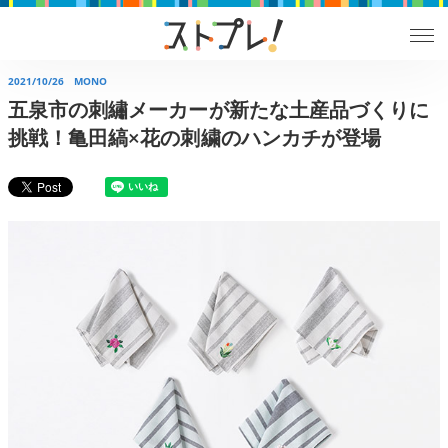
2021/10/26
MONO
五泉市の刺繡メーカーが新たな土産品づくりに
挑戦！亀田縞×花の刺繍のハンカチが登場