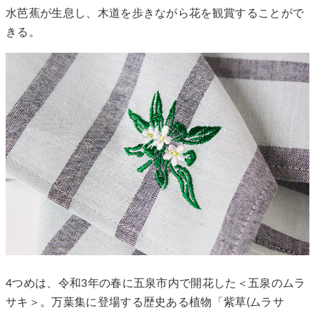
水芭蕉が生息し、木道を歩きながら花を観賞することがで
きる。
4つめは、令和3年の春に五泉市内で開花した＜五泉のムラ
サキ＞。万葉集に登場する歴史ある植物「紫草(ムラサ