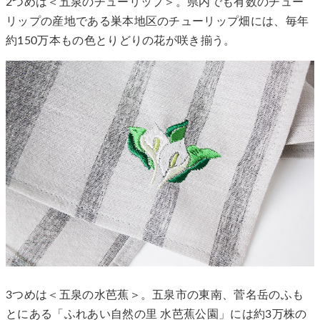
2つめは＜五泉のチューリップ＞。県内でも有数のチュー
リップの産地である巣本地区のチューリップ畑には、毎年
約150万本もの色とりどりの花が咲き揃う。
3つめは＜五泉の水芭蕉＞。五泉市の東南、菅名岳のふも
とにある「ふれあい自然の里 水芭蕉公園」には約3万株の