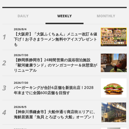
DAILY
WEEKLY
MONTHLY
2026/8/4
【大阪府】「大阪ふくちぁん」メニュー改訂＆値
下げ！お子さまラーメン無料やアイスプレゼント
も
2026/7/30
【静岡県静岡市】24時間営業の温浴宿泊施設
「駿河健康ランド」のマンガコーナー＆休憩室が
リニューアル
2026/7/30
バーガーキングが合計6店舗を新規出店！2028
年末までに全国600店舗を目指す
2026/8/5
【神奈川県鎌倉市】大船仲通り商店街エリアに、
海鮮居酒屋「魚貝 とろぼっち 大船」オープン！