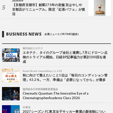
2026/8/4
【京都府京都市】創業273年の老舗 京はやしや
京都店がリニューアル。限定「紅茶パフェ」が復
活
BUSINESS NEWS
企業ニュース ( PR TIMES提供 )
株式会社エネテク
エネテク、タイのグループ会社と連携し7月にドローン点
検のトライアル開始。日経BP記事協力が累計200回を達
成
Asset Brain Consulting L.L.C-FZ
秋に向けて整えたいこと1位は「毎日のコンディション管
理」43.2％。一方、準備は「必要になってから」が最多
協同組合日本映画撮影監督協会
Cinematic Quantum :The Innovative Eye of a
CinematographerAcademy Class 2026
FC東京
2027シーズン FC東京女子サッカー事業の新体制につい