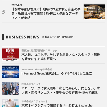
2026/8/6
【栃木県那須塩原市】地域に根差す食と音楽の祭
典・黒磯日用夜市開催！約40店と多彩なアーテ
ィストが集結
BUSINESS NEWS
企業ニュース ( PR TIMES提供 )
医療法人社団伊藤歯科クリニック
求人難、コスト増。それでも患者さん・スタッフ・院長
を豊かにする歯科医院へ
Internnect Group株式会社
Internnect Group株式会社、令和8年8月8日に設立
株式会社スケッチ
ハローワークに求人票を「出して終わり」にしない。求
人票・直接リクエスト・説明会の改善策を45分で解説
株式会社タクティカート
東京オペラシティで開催する「千野哲太 Sax in the