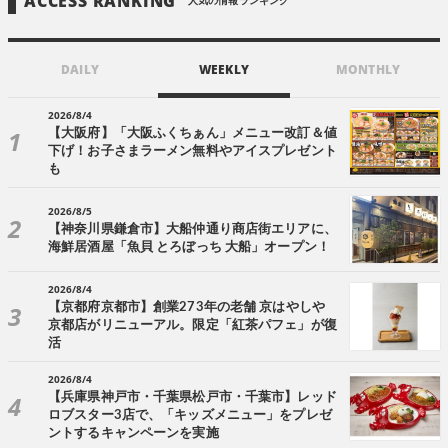
ACCESS RANKING
人気の情報ランキング
DAILY
WEEKLY
MONTHLY
2026/8/4
【大阪府】「大阪ふくちぁん」メニュー改訂＆値
下げ！お子さまラーメン無料やアイスプレゼント
も
2026/8/5
【神奈川県鎌倉市】大船仲通り商店街エリアに、
海鮮居酒屋「魚貝 とろぼっち 大船」オープン！
2026/8/4
【京都府京都市】創業273年の老舗 京はやしや
京都店がリニューアル。限定「紅茶パフェ」が復
活
2026/8/4
【兵庫県神戸市・千葉県松戸市・千葉市】レッド
ロブスター3店で、「キッズメニュー」をプレゼ
ントするキャンペーンを実施