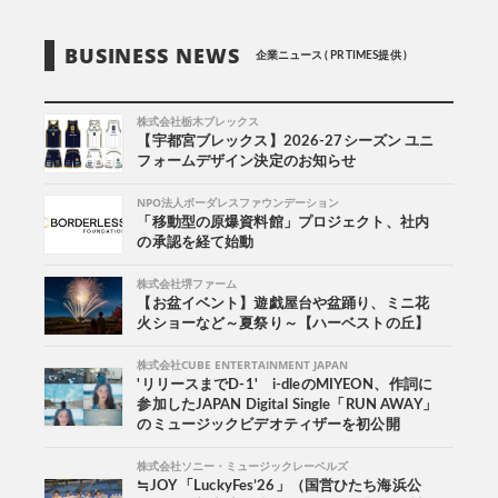
BUSINESS NEWS
企業ニュース ( PR TIMES提供 )
株式会社栃木ブレックス
【宇都宮ブレックス】2026-27シーズン ユニ
フォームデザイン決定のお知らせ
NPO法人ボーダレスファウンデーション
「移動型の原爆資料館」プロジェクト、社内
の承認を経て始動
株式会社堺ファーム
【お盆イベント】遊戯屋台や盆踊り、ミニ花
火ショーなど～夏祭り～【ハーベストの丘】
株式会社CUBE ENTERTAINMENT JAPAN
'リリースまでD-1' i-dleのMIYEON、作詞に
参加したJAPAN Digital Single「RUN AWAY」
のミュージックビデオティザーを初公開
株式会社ソニー・ミュージックレーベルズ
≒JOY 「LuckyFes’26」（国営ひたち海浜公