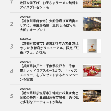
改訂＆値下げ！お子さまラーメン無料や
アイスプレゼントも
2026/8/5
【神奈川県鎌倉市】大船仲通り商店街エ
リアに、海鮮居酒屋「魚貝 とろぼっち
大船」オープン！
2026/8/4
【京都府京都市】創業273年の老舗 京は
やしや 京都店がリニューアル。限定「紅
茶パフェ」が復活
2026/8/4
【兵庫県神戸市・千葉県松戸市・千葉
市】レッドロブスター3店で、「キッズ
メニュー」をプレゼントするキャンペー
ンを実施
2026/8/6
【栃木県那須塩原市】地域に根差す食と
音楽の祭典・黒磯日用夜市開催！約40店
と多彩なアーティストが集結