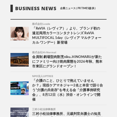
BUSINESS NEWS
企業ニュース ( PR TIMES提供 )
株式会社Lcode
「ReVIA（レヴィア）」より、ブランド初の
遠近両用カラーコンタクトレンズ ReVIA
MULTIFOCAL 1day（レヴィア マルチフォー
カル ワンデー）新登場
株式会社Hi-Normal
会員制 劇場型肉割烹niku..HINOMARUが新た
にファミリー向け焼肉業態を2026年秋、熊本
市東区にグランドオープン！
NPO法人UPTREE
「介護のこと、ひとりで抱えていません
か？」現役ケアマネジャー2名と本音で語り合
う"介護の共依存"を考える会「介護事例研究
会」、8月12日（水）渋谷・オンラインで開
催
三村小松法律事務所
三村小松法律事務所、元裁判官弁護士の知見