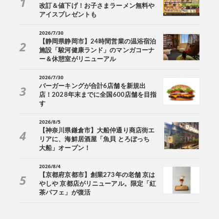
改訂＆値下げ！お子さまラーメン無料や
アイスプレゼントも
2026/7/30
【静岡県静岡市】24時間営業の温浴宿泊
施設「駿河健康ランド」のマンガコーナ
ー＆休憩室がリニューアル
2026/7/30
バーガーキングが合計6店舗を新規出
店！2028年末までに全国600店舗を目指
す
2026/8/5
【神奈川県鎌倉市】大船仲通り商店街エ
リアに、海鮮居酒屋「魚貝 とろぼっち
大船」オープン！
2026/8/4
【京都府京都市】創業273年の老舗 京は
やしや 京都店がリニューアル。限定「紅
茶パフェ」が復活