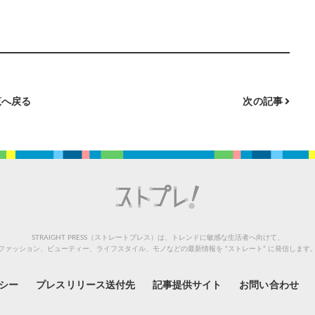
へ戻る
次の記事
STRAIGHT PRESS（ストレートプレス）は、トレンドに敏感な生活者へ向けて、
ファッション、ビューティー、ライフスタイル、モノなどの最新情報を “ストレート” に発信します
シー
プレスリリース送付先
記事提供サイト
お問い合わせ