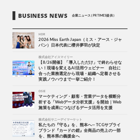
BUSINESS NEWS
企業ニュース ( PR TIMES提供 )
HDR
2026 Miss Earth Japan（ミス・アース・ジャ
パン）日本代表に櫻井夢羽が決定
株式会社アイスマイリー
【8/26開催】「導入しただけ」で終わらせな
い！現場を変えるAI活用ウェビナー 自社に
合った業務選定から現場・組織へ定着させる
実践ノウハウまで一挙ご紹介！
OSIE
マーケティング・顧客・営業データを横断分
析する「Webデータ分析支援」を開始｜Web
施策を成果につなげるデータ活用を支援
株式会社サニーデイマーケット
私たちの『守る』を、熊本へ― TCGサプライ
ブランド『カードの鎧』全商品の売上の一部
を、熊本県の義援金へ