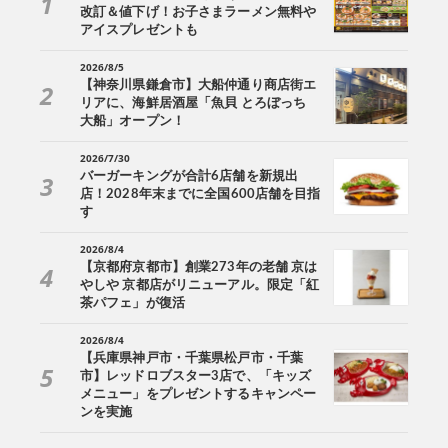
改訂＆値下げ！お子さまラーメン無料や
アイスプレゼントも
2026/8/5
【神奈川県鎌倉市】大船仲通り商店街エ
リアに、海鮮居酒屋「魚貝 とろぼっち
大船」オープン！
2026/7/30
バーガーキングが合計6店舗を新規出
店！2028年末までに全国600店舗を目指
す
2026/8/4
【京都府京都市】創業273年の老舗 京は
やしや 京都店がリニューアル。限定「紅
茶パフェ」が復活
2026/8/4
【兵庫県神戸市・千葉県松戸市・千葉
市】レッドロブスター3店で、「キッズ
メニュー」をプレゼントするキャンペー
ンを実施