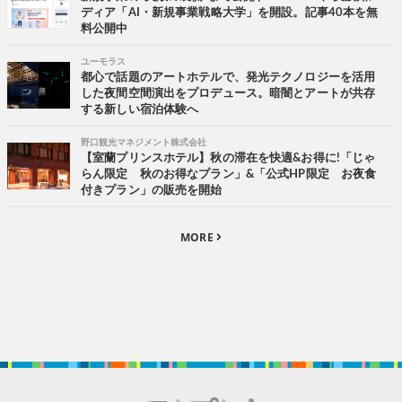
ディア「AI・新規事業戦略大学」を開設。記事40本を無
料公開中
ユーモラス
都心で話題のアートホテルで、発光テクノロジーを活用
した夜間空間演出をプロデュース。暗闇とアートが共存
する新しい宿泊体験へ
野口観光マネジメント株式会社
【室蘭プリンスホテル】秋の滞在を快適&お得に!「じゃ
らん限定 秋のお得なプラン」&「公式HP限定 お夜食
付きプラン」の販売を開始
MORE