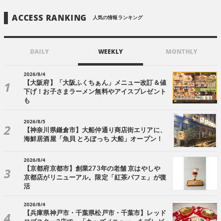
ACCESS RANKING
人気の情報ランキング
DAILY
WEEKLY
MONTHLY
2026/8/4
【大阪府】「大阪ふくちぁん」メニュー改訂＆値
下げ！お子さまラーメン無料やアイスプレゼント
も
2026/8/5
【神奈川県鎌倉市】大船仲通り商店街エリアに、
海鮮居酒屋「魚貝 とろぼっち 大船」オープン！
2026/8/4
【京都府京都市】創業273年の老舗 京はやしや
京都店がリニューアル。限定「紅茶パフェ」が復
活
2026/8/4
【兵庫県神戸市・千葉県松戸市・千葉市】レッド