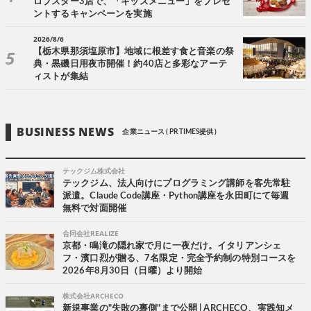
ロブスター3店で、「キッズメニュー」をプレゼ
ントするキャンペーンを実施
2026/8/6
【栃木県那須塩原市】地域に根差す食と音楽の祭
典・黒磯日用夜市開催！約40店と多彩なアーテ
ィストが集結
BUSINESS NEWS
企業ニュース ( PR TIMES提供 )
テックジム株式会社
テックジム、法人向けにプログラミング講師を客先常駐
派遣。Claude Code講座・Python講座を永田町にて毎週
無料で対面開催
合同会社REALIZE
京都・鳴滝の隠れ家で月に一夜だけ。イタリアンシェ
フ・濱口烈が贈る、7名限定・完全予約制の特別コースを
2026年8月30日（日曜）より開始
株式会社ARCHECO
新規事業の"失敗の裏側"まで公開 | ARCHECO、実践知メ