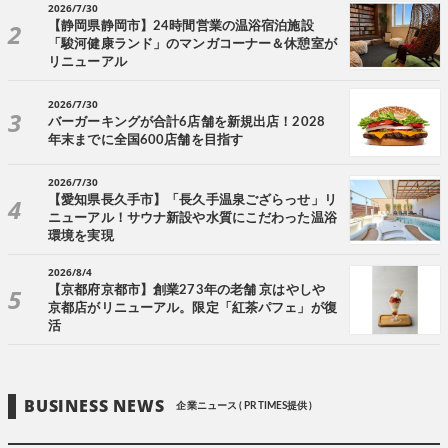
2026/7/30
【静岡県静岡市】24時間営業の温浴宿泊施設
「駿河健康ランド」のマンガコーナー＆休憩室が
リニューアル
2026/7/30
バーガーキングが合計6店舗を新規出店！2028
年末までに全国600店舗を目指す
2026/7/30
【愛知県長久手市】「長久手温泉ござらっせ」リ
ニューアル！サウナ新設や水質にこだわった温浴
環境を実現
2026/8/4
【京都府京都市】創業273年の老舗 京はやしや
京都店がリニューアル。限定「紅茶パフェ」が復
活
BUSINESS NEWS
企業ニュース ( PR TIMES提供 )