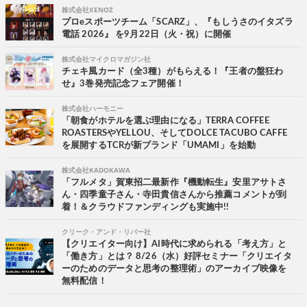
株式会社XENOZ
プロeスポーツチーム「SCARZ」、『もしうさのイタズラ
電話 2026』 を9月22日（火・祝）に開催
株式会社マイクロマガジン社
チェキ風カード（全3種）がもらえる！『王者の盤狂わ
せ』3巻発売記念フェア開催！
株式会社ハーモニー
「朝食がホテルを選ぶ理由になる」TERRA COFFEE
ROASTERSやYELLOU、そしてDOLCE TACUBO CAFFE
を展開するTCRが新ブランド「UMAMI」を始動
株式会社KADOKAWA
「フルメタ」賀東招二最新作『機動転生』安里アサトさ
ん・四季童子さん・寺田貴信さんから推薦コメントが到
着！＆クラウドファンディングも実施中!!
クリーク・アンド・リバー社
【クリエイター向け】AI時代に求められる「考え方」と
「働き方」とは？ 8/26（水）好評セミナー「クリエイタ
ーのためのデータと思考の整理術」のアーカイブ映像を
無料配信！