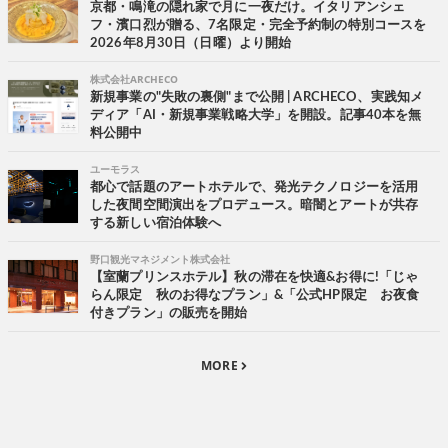
京都・鳴滝の隠れ家で月に一夜だけ。イタリアンシェ
フ・濱口烈が贈る、7名限定・完全予約制の特別コースを
2026年8月30日（日曜）より開始
株式会社ARCHECO
新規事業の"失敗の裏側"まで公開 | ARCHECO、実践知メ
ディア「AI・新規事業戦略大学」を開設。記事40本を無
料公開中
ユーモラス
都心で話題のアートホテルで、発光テクノロジーを活用
した夜間空間演出をプロデュース。暗闇とアートが共存
する新しい宿泊体験へ
野口観光マネジメント株式会社
【室蘭プリンスホテル】秋の滞在を快適&お得に!「じゃ
らん限定 秋のお得なプラン」&「公式HP限定 お夜食
付きプラン」の販売を開始
MORE