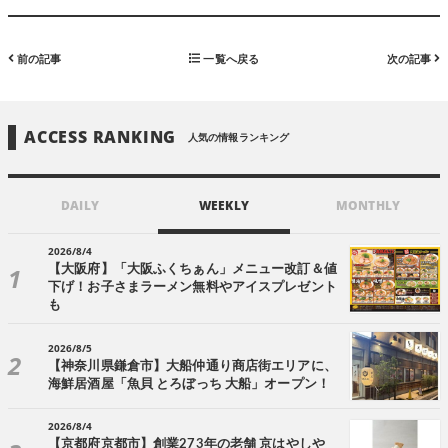
前の記事
一覧へ戻る
次の記事
ACCESS RANKING
人気の情報ランキング
DAILY
WEEKLY
MONTHLY
2026/8/4
【大阪府】「大阪ふくちぁん」メニュー改訂＆値
下げ！お子さまラーメン無料やアイスプレゼント
も
2026/8/5
【神奈川県鎌倉市】大船仲通り商店街エリアに、
海鮮居酒屋「魚貝 とろぼっち 大船」オープン！
2026/8/4
【京都府京都市】創業273年の老舗 京はやしや