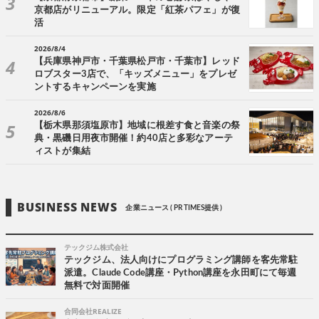
京都店がリニューアル。限定「紅茶パフェ」が復
活
2026/8/4
【兵庫県神戸市・千葉県松戸市・千葉市】レッド
ロブスター3店で、「キッズメニュー」をプレゼ
ントするキャンペーンを実施
2026/8/6
【栃木県那須塩原市】地域に根差す食と音楽の祭
典・黒磯日用夜市開催！約40店と多彩なアーテ
ィストが集結
BUSINESS NEWS
企業ニュース ( PR TIMES提供 )
テックジム株式会社
テックジム、法人向けにプログラミング講師を客先常駐
派遣。Claude Code講座・Python講座を永田町にて毎週
無料で対面開催
合同会社REALIZE