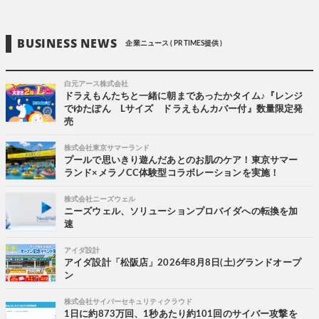
BUSINESS NEWS
企業ニュース ( PR TIMES提供 )
白元アース株式会社
ドラえもんたちと一緒に朝まであったかタイム♪『レンジ
でゆたぽん Lサイズ ドラえもんカバー付』数量限定発
売
株式会社東京サマーランド
プールで思いきり遊んだあとのお肌のケア！東京サマー
ランド×メラノCC体験型コラボレーションを実施！
株式会社ニーズウェル
ニーズウェル、ソリューションプロバイダへの転換を加
速
アイダ設計
アイダ設計「松阪店」2026年8月8日(土)グランドオープ
ン
株式会社サイバーセキュリティクラウド
1日に約873万回、1秒あたり約101回のサイバー攻撃を