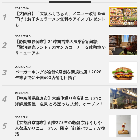
2026/8/4
【大阪府】「大阪ふくちぁん」メニュー改訂＆値
下げ！お子さまラーメン無料やアイスプレゼント
も
2026/7/30
【静岡県静岡市】24時間営業の温浴宿泊施設
「駿河健康ランド」のマンガコーナー＆休憩室が
リニューアル
2026/7/30
バーガーキングが合計6店舗を新規出店！2028
年末までに全国600店舗を目指す
2026/8/5
【神奈川県鎌倉市】大船仲通り商店街エリアに、
海鮮居酒屋「魚貝 とろぼっち 大船」オープン！
2026/8/4
【京都府京都市】創業273年の老舗 京はやしや
京都店がリニューアル。限定「紅茶パフェ」が復
活