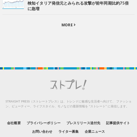
検知イタリア発信元とみられる攻撃が前年同期比約75倍
に急増
MORE
STRAIGHT PRESS（ストレートプレス）は、トレンドに敏感な生活者へ向けて、
ファッショ
ン、ビューティー、ライフスタイル、モノなどの最新情報を “ストレート” に発信します。
会社概要
プライバシーポリシー
プレスリリース送付先
記事提供サイト
お問い合わせ
ライター募集
企業ニュース