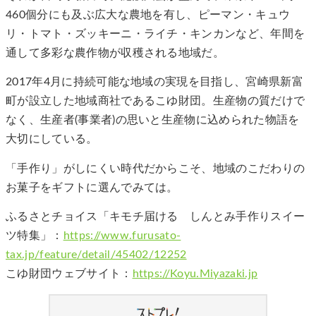
460個分にも及ぶ広大な農地を有し、ピーマン・キュウ
リ・トマト・ズッキーニ・ライチ・キンカンなど、年間を
通して多彩な農作物が収穫される地域だ。
2017年4月に持続可能な地域の実現を目指し、宮崎県新富
町が設立した地域商社であるこゆ財団。生産物の質だけで
なく、生産者(事業者)の思いと生産物に込められた物語を
大切にしている。
「手作り」がしにくい時代だからこそ、地域のこだわりの
お菓子をギフトに選んでみては。
ふるさとチョイス「キモチ届ける しんとみ手作りスイー
ツ特集」：
https://www.furusato-
tax.jp/feature/detail/45402/12252
こゆ財団ウェブサイト：
https://Koyu.Miyazaki.jp