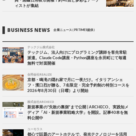
典・黒磯日用夜市開催！約40店と多彩なアーテ
ィストが集結
BUSINESS NEWS
企業ニュース ( PR TIMES提供 )
テックジム株式会社
テックジム、法人向けにプログラミング講師を客先常駐
派遣。Claude Code講座・Python講座を永田町にて毎週
無料で対面開催
合同会社REALIZE
京都・鳴滝の隠れ家で月に一夜だけ。イタリアンシェ
フ・濱口烈が贈る、7名限定・完全予約制の特別コースを
2026年8月30日（日曜）より開始
株式会社ARCHECO
新規事業の"失敗の裏側"まで公開 | ARCHECO、実践知メ
ディア「AI・新規事業戦略大学」を開設。記事40本を無
料公開中
ユーモラス
都心で話題のアートホテルで、発光テクノロジーを活用