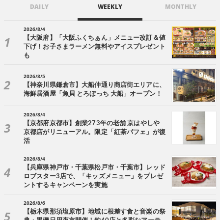
DAILY
WEEKLY
MONTHLY
2026/8/4
【大阪府】「大阪ふくちぁん」メニュー改訂＆値
下げ！お子さまラーメン無料やアイスプレゼント
も
2026/8/5
【神奈川県鎌倉市】大船仲通り商店街エリアに、
海鮮居酒屋「魚貝 とろぼっち 大船」オープン！
2026/8/4
【京都府京都市】創業273年の老舗 京はやしや
京都店がリニューアル。限定「紅茶パフェ」が復
活
2026/8/4
【兵庫県神戸市・千葉県松戸市・千葉市】レッド
ロブスター3店で、「キッズメニュー」をプレゼ
ントするキャンペーンを実施
2026/8/6
【栃木県那須塩原市】地域に根差す食と音楽の祭