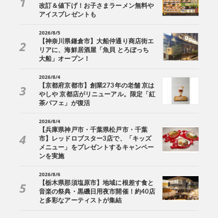
改訂＆値下げ！お子さまラーメン無料や
アイスプレゼントも
2026/8/5
【神奈川県鎌倉市】大船仲通り商店街エ
リアに、海鮮居酒屋「魚貝 とろぼっち
大船」オープン！
2026/8/4
【京都府京都市】創業273年の老舗 京は
やしや 京都店がリニューアル。限定「紅
茶パフェ」が復活
2026/8/4
【兵庫県神戸市・千葉県松戸市・千葉
市】レッドロブスター3店で、「キッズ
メニュー」をプレゼントするキャンペー
ンを実施
2026/8/6
【栃木県那須塩原市】地域に根差す食と
音楽の祭典・黒磯日用夜市開催！約40店
と多彩なアーティストが集結