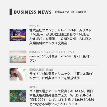
BUSINESS NEWS
企業ニュース ( PR TIMES提供 )
プエンテ
株式会社プエンテ、LoFi／Chillボーカリスト
「Mellow」が10月21日に渋谷で「Mellow
2nd LIVE」を開催 ── ONE×ONE・ALLESと
入場無料のエンタメ交流会
株式会社バンダイナムコエクスペリエンス
namcoラソラ川西店 2026年8月7日(金)オー
プン
医療法人社団 渓山会
サイトリ杉山美容クリニック、「膣フル(R)イ
ンナー」に特典メニューを新規追加
ACTA+
ゴミ捨て場がアートで変身｜ACTA+が、西日
本最大級の野外音楽フェス「WILD BUNCH
FEST. 2026」にて、ゴミを捨てる体験を“地球
とつながる体験”へとプロデュース