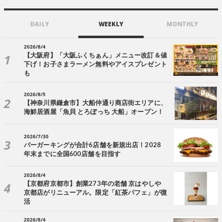
DAILY
WEEKLY
MONTHLY
2026/8/4
【大阪府】「大阪ふくちぁん」メニュー改訂＆値
下げ！お子さまラーメン無料やアイスプレゼント
も
2026/8/5
【神奈川県鎌倉市】大船仲通り商店街エリアに、
海鮮居酒屋「魚貝 とろぼっち 大船」オープン！
2026/7/30
バーガーキングが合計6店舗を新規出店！2028
年末までに全国600店舗を目指す
2026/8/4
【京都府京都市】創業273年の老舗 京はやしや
京都店がリニューアル。限定「紅茶パフェ」が復
活
2026/8/4