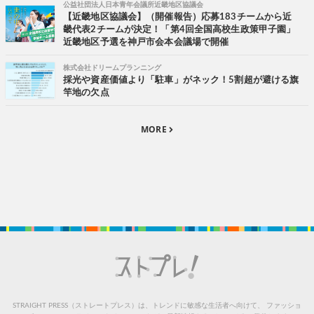
公益社団法人日本青年会議所近畿地区協議会
【近畿地区協議会】（開催報告）応募183チームから近
畿代表2チームが決定！「第4回全国高校生政策甲子園」
近畿地区予選を神戸市会本会議場で開催
株式会社ドリームプランニング
採光や資産価値より「駐車」がネック！5割超が避ける旗
竿地の欠点
MORE
STRAIGHT PRESS（ストレートプレス）は、トレンドに敏感な生活者へ向けて、
ファッショ