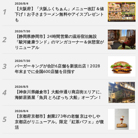
2026/8/4
【大阪府】「大阪ふくちぁん」メニュー改訂＆値
下げ！お子さまラーメン無料やアイスプレゼント
も
2026/7/30
【静岡県静岡市】24時間営業の温浴宿泊施設
「駿河健康ランド」のマンガコーナー＆休憩室が
リニューアル
2026/7/30
バーガーキングが合計6店舗を新規出店！2028
年末までに全国600店舗を目指す
2026/8/5
【神奈川県鎌倉市】大船仲通り商店街エリアに、
海鮮居酒屋「魚貝 とろぼっち 大船」オープン！
2026/8/4
【京都府京都市】創業273年の老舗 京はやしや
京都店がリニューアル。限定「紅茶パフェ」が復
活