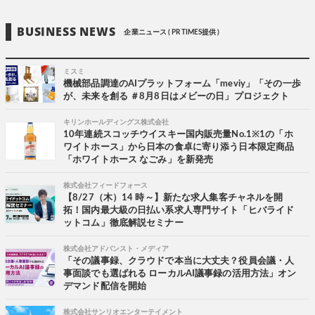
BUSINESS NEWS
企業ニュース ( PR TIMES提供 )
ミスミ
機械部品調達のAIプラットフォーム「meviy」「その一歩
が、未来を創る ＃8月8日はメビーの日」プロジェクト
キリンホールディングス株式会社
10年連続スコッチウイスキー国内販売量No.1※1の「ホ
ワイトホース」から日本の食卓に寄り添う日本限定商品
「ホワイトホース なごみ」を新発売
株式会社フィードフォース
【8/27（木）14 時～】新たな求人集客チャネルを開
拓！国内最大級の日払い系求人専門サイト「ヒバライド
ットコム」徹底解説セミナー
株式会社アドバンスト・メディア
「その議事録、クラウドで本当に大丈夫？役員会議・人
事面談でも選ばれる ローカルAI議事録の活用方法」オン
デマンド配信を開始
株式会社サンリオエンターテイメント